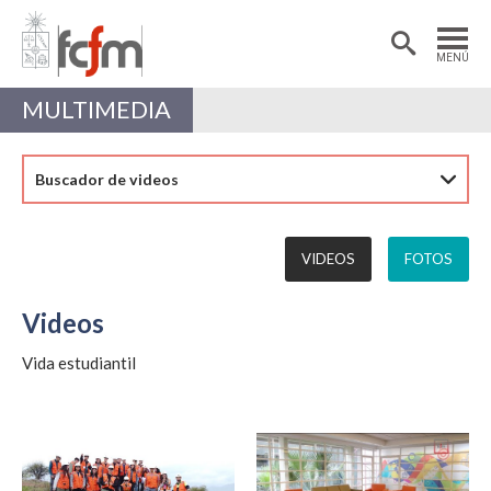
Estudiantes
Postdoctorantes
MENÚ
Académicas/os
Alumni
MULTIMEDIA
Buscador de videos
VIDEOS
FOTOS
Videos
Vida estudiantil