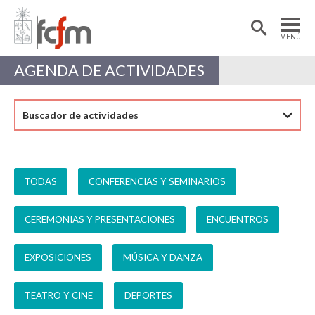
Estudiantes
Postdoctorantes
MENÚ
Académicas/os
Alumni
AGENDA DE ACTIVIDADES
Buscador de actividades
TODAS
CONFERENCIAS Y SEMINARIOS
CEREMONIAS Y PRESENTACIONES
ENCUENTROS
EXPOSICIONES
MÚSICA Y DANZA
TEATRO Y CINE
DEPORTES