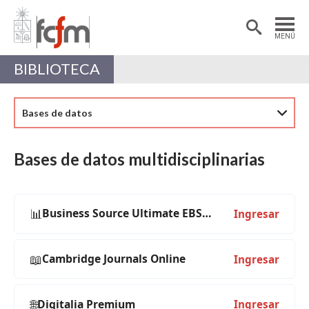
Estudiantes
Postdoctorantes
MENÚ
Académicas/os
Alumni
BIBLIOTECA
Bases de datos
Bases de datos multidisciplinarias
📊
Business Source Ultimate EBSCOHost
Ingresar
📖
Cambridge Journals Online
Ingresar
🌐
Digitalia Premium
Ingresar