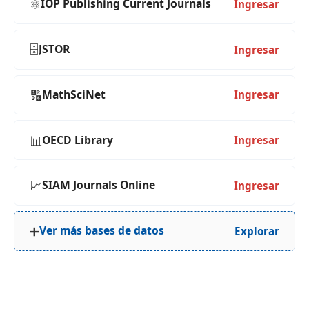
⚛️
IOP Publishing Current Journals
Ingresar
🗄️
JSTOR
Ingresar
🔢
MathSciNet
Ingresar
📊
OECD Library
Ingresar
📈
SIAM Journals Online
Ingresar
➕
Ver más bases de datos
Explorar