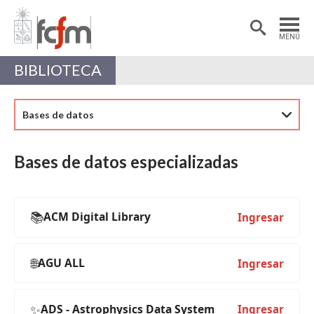
Estudiantes
Postdoctorantes
MENÚ
Académicas/os
Alumni
BIBLIOTECA
Bases de datos
Bases de datos especializadas
📚
ACM Digital Library
Ingresar
🌐
AGU ALL
Ingresar
✨
ADS - Astrophysics Data System
Ingresar