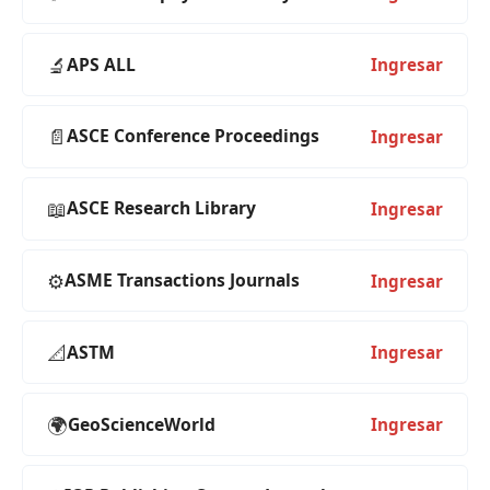
🔬
APS ALL
Ingresar
📄
ASCE Conference Proceedings
Ingresar
📖
ASCE Research Library
Ingresar
⚙️
ASME Transactions Journals
Ingresar
📐
ASTM
Ingresar
🌍
GeoScienceWorld
Ingresar