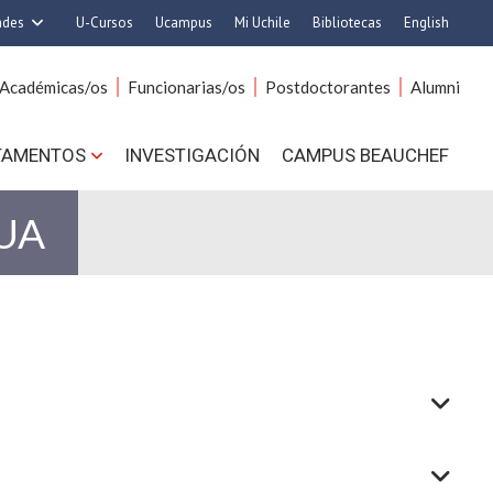
ades
U-Cursos
Ucampus
Mi Uchile
Bibliotecas
English
rquitectura y Urbanismo
Artes
Académicas/os
Funcionarias/os
Postdoctorantes
Alumni
Ciencias
Cs. Agronómicas
s. Físicas y Matemáticas
Cs. Forestales y Conservación
TAMENTOS
INVESTIGACIÓN
CAMPUS BEAUCHEF
 Químicas y Farmacéuticas
Cs. Sociales
. Veterinarias y Pecuarias
Comunicación e Imagen
UA
Derecho
Economía y Negocios
ilosofía y Humanidades
Gobierno
Medicina
Odontología
ios Avanzados en Educación
Estudios Internacionales
utrición y Tecnología de
Bachillerato
Alimentos
Hospital Clínico