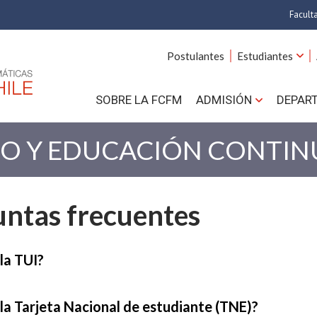
Facult
A
Postulantes
Estudiantes
C
SOBRE LA FCFM
ADMISIÓN
DEPAR
Cs.
Cs
DO Y EDUCACIÓN CONTIN
F
ntas frecuentes
Estud
N
la TUI?
la Tarjeta Nacional de estudiante (TNE)?