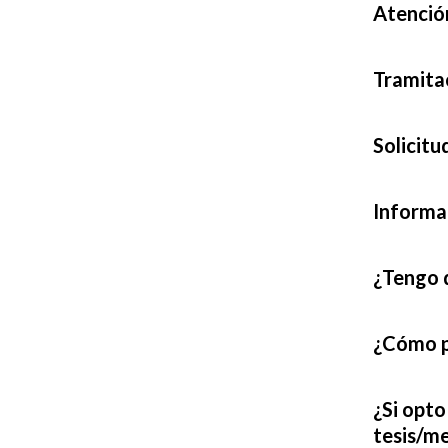
Atenció
Tramita
Solicit
Informac
¿Tengo d
¿Cómo p
¿Si opto
tesis/m