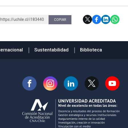
https://uchile.cl/i183440
COPIAR
ternacional
Sustentabilidad
Biblioteca