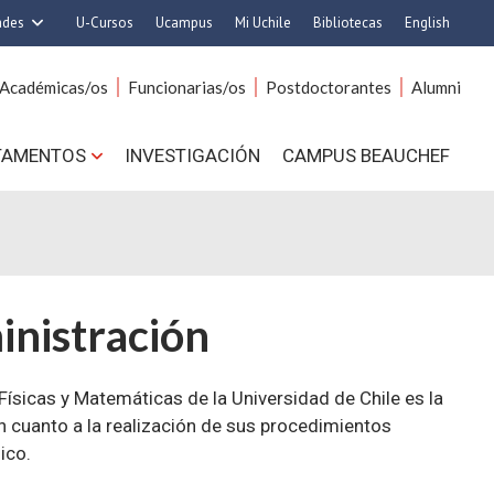
ades
U-Cursos
Ucampus
Mi Uchile
Bibliotecas
English
rquitectura y Urbanismo
Artes
Académicas/os
Funcionarias/os
Postdoctorantes
Alumni
Ciencias
Cs. Agronómicas
s. Físicas y Matemáticas
Cs. Forestales y Conservación
TAMENTOS
INVESTIGACIÓN
CAMPUS BEAUCHEF
 Químicas y Farmacéuticas
Cs. Sociales
. Veterinarias y Pecuarias
Comunicación e Imagen
Derecho
Economía y Negocios
ilosofía y Humanidades
Gobierno
Medicina
Odontología
inistración
ios Avanzados en Educación
Estudios Internacionales
utrición y Tecnología de
Bachillerato
Físicas y Matemáticas de la Universidad de Chile es la
Alimentos
Hospital Clínico
n cuanto a la realización de sus procedimientos
ico.