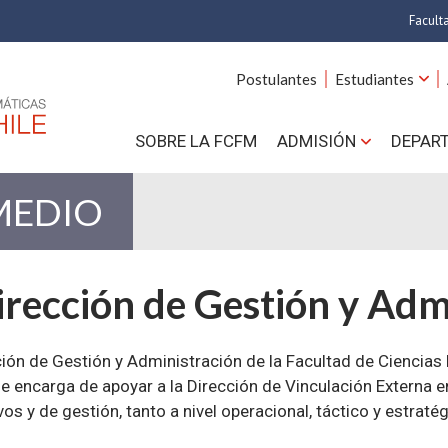
Facult
A
Postulantes
Estudiantes
C
SOBRE LA FCFM
ADMISIÓN
DEPAR
Cs.
Cs
MEDIO
F
rección de Gestión y Adm
Estud
N
ión de Gestión y Administración de la Facultad de Ciencias 
e encarga de apoyar a la Dirección de Vinculación Externa e
os y de gestión, tanto a nivel operacional, táctico y estratég