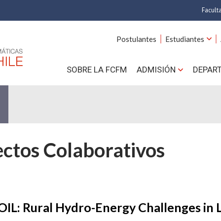
Facult
A
Postulantes
Estudiantes
C
SOBRE LA FCFM
ADMISIÓN
DEPAR
Cs.
Cs
F
ctos Colaborativos
Estud
N
IL: Rural Hydro-Energy Challenges in L