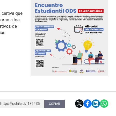
iciativa que
torno a los
etivos de
ias.
https://uchile.cl/i186435
COPIAR