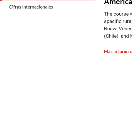
Americ
Cifras Internacionales
The course w
specific rur
Nueva Veneci
(Chile); and
Más informac