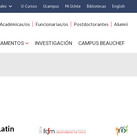
ades
U-Cursos
Ucampus
Mi Uchile
Bibliotecas
English
rquitectura y Urbanismo
Artes
Académicas/os
Funcionarias/os
Postdoctorantes
Alumni
Ciencias
Cs. Agronómicas
s. Físicas y Matemáticas
Cs. Forestales y Conservación
TAMENTOS
INVESTIGACIÓN
CAMPUS BEAUCHEF
 Químicas y Farmacéuticas
Cs. Sociales
. Veterinarias y Pecuarias
Comunicación e Imagen
Derecho
Economía y Negocios
ilosofía y Humanidades
Gobierno
Medicina
Odontología
ios Avanzados en Educación
Estudios Internacionales
utrición y Tecnología de
Bachillerato
Alimentos
Hospital Clínico
atin