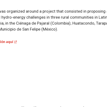
a
as organized around a project that consisted in proposing a
al hydro-energy challenges in three rural communities in Lati
a, in the Ciénaga de Pajaral (Colombia); Huatacondo, Tara
 Municipio de San Felipe (México).
ión aquí