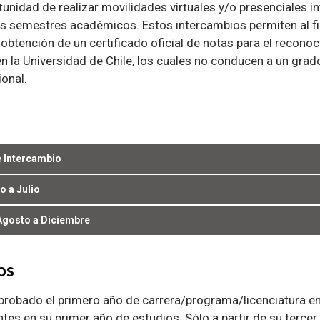
rtunidad de realizar movilidades virtuales y/o presenciales i
s semestres académicos. Estos intercambios permiten al fi
 obtención de un certificado oficial de notas para el recono
 la Universidad de Chile, los cuales no conducen a un gra
ional.
 Intercambio
 a Julio
Agosto a Diciembre
os
probado el primero año de carrera/programa/licenciatura en l
ntes en su primer año de estudios. Sólo a partir de su terce