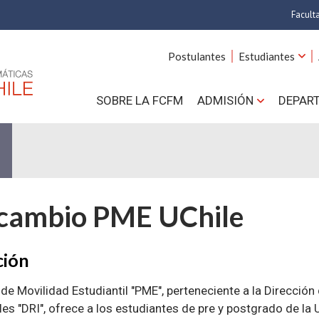
Facult
A
Postulantes
Estudiantes
C
SOBRE LA FCFM
ADMISIÓN
DEPAR
Cs.
Cs
F
rcambio PME UChile
Estud
N
ción
de Movilidad Estudiantil "PME", perteneciente a la Dirección
les "DRI", ofrece a los estudiantes de pre y postgrado de la