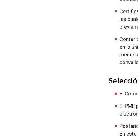
Certific
las cua
previam
Contar c
en la un
menos un
convalid
Selecci
El Comi
El PME 
electrón
Posterio
En este