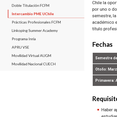
Chile la opo
Doble Titulación FCFM
por uno o do
Intercambio PME UChile
semestre, la
académico en
Prácticas Profesionales FCFM
título profes
Linkoping Summer Academy
Programa Inria
Fechas
APRU VSE
Movilidad Virtual AUGM
Semestre de
Movilidad Nacional CUECH
Otoño: Marzo
Primavera: 
Requisit
Haber a
estudia