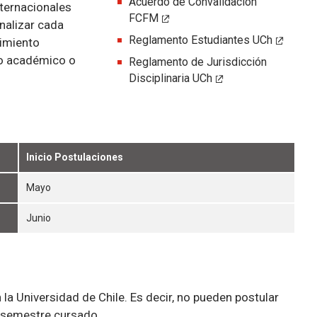
Acuerdo de Convalidación
nternacionales
FCFM
nalizar cada
Reglamento Estudiantes UCh
cimiento
do académico o
Reglamento de Jurisdicción
Disciplinaria UCh
Inicio Postulaciones
Mayo
Junio
a Universidad de Chile. Es decir, no pueden postular
r semestre cursado.