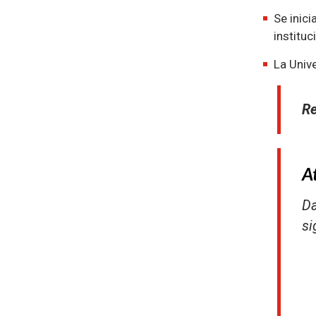
Se inic
instituc
La Univ
Re
A
Da
si