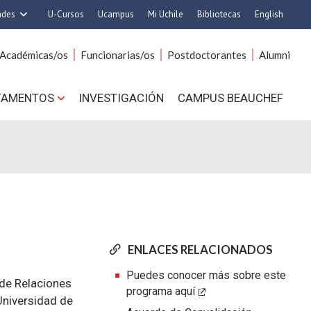
ades
U-Cursos
Ucampus
Mi Uchile
Bibliotecas
English
rquitectura y Urbanismo
Artes
Académicas/os
Funcionarias/os
Postdoctorantes
Alumni
Ciencias
Cs. Agronómicas
s. Físicas y Matemáticas
Cs. Forestales y Conservación
TAMENTOS
INVESTIGACIÓN
CAMPUS BEAUCHEF
 Químicas y Farmacéuticas
Cs. Sociales
. Veterinarias y Pecuarias
Comunicación e Imagen
Derecho
Economía y Negocios
ilosofía y Humanidades
Gobierno
Medicina
Odontología
ios Avanzados en Educación
Estudios Internacionales
utrición y Tecnología de
Bachillerato
ENLACES RELACIONADOS
Alimentos
Hospital Clínico
Puedes conocer más sobre este
 de Relaciones
programa aquí
 Universidad de