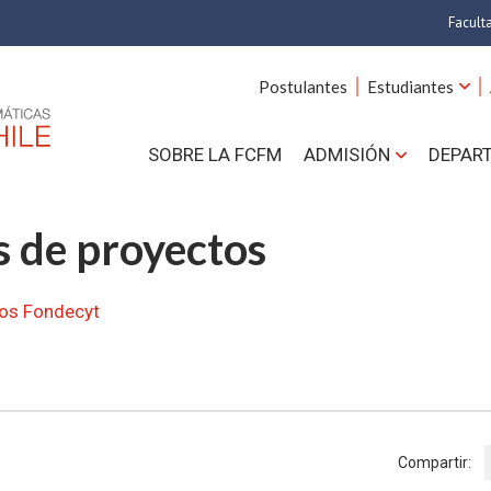
Facult
A
Postulantes
Estudiantes
C
SOBRE LA FCFM
ADMISIÓN
DEPAR
Cs.
Cs
s de proyectos
F
os Fondecyt
Estud
N
Compartir: