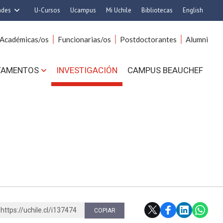
ades
U-Cursos
Ucampus
Mi Uchile
Bibliotecas
English
rquitectura y Urbanismo
Artes
Académicas/os
Funcionarias/os
Postdoctorantes
Alumni
Ciencias
Cs. Agronómicas
s. Físicas y Matemáticas
Cs. Forestales y Conservación
TAMENTOS
INVESTIGACIÓN
CAMPUS BEAUCHEF
 Químicas y Farmacéuticas
Cs. Sociales
. Veterinarias y Pecuarias
Comunicación e Imagen
Derecho
Economía y Negocios
ilosofía y Humanidades
Gobierno
Medicina
Odontología
ios Avanzados en Educación
Estudios Internacionales
utrición y Tecnología de
Bachillerato
Alimentos
Hospital Clínico
https://uchile.cl/i137474
COPIAR