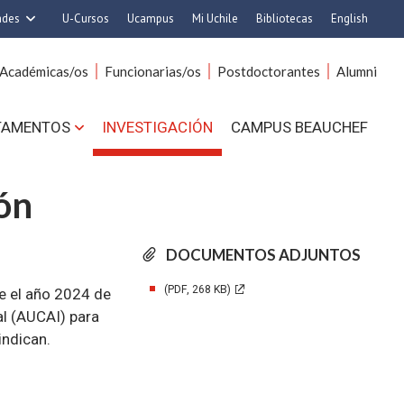
ades
U-Cursos
Ucampus
Mi Uchile
Bibliotecas
English
rquitectura y Urbanismo
Artes
Académicas/os
Funcionarias/os
Postdoctorantes
Alumni
Ciencias
Cs. Agronómicas
s. Físicas y Matemáticas
Cs. Forestales y Conservación
TAMENTOS
INVESTIGACIÓN
CAMPUS BEAUCHEF
 Químicas y Farmacéuticas
Cs. Sociales
. Veterinarias y Pecuarias
Comunicación e Imagen
ón
Derecho
Economía y Negocios
ilosofía y Humanidades
Gobierno
DOCUMENTOS ADJUNTOS
Medicina
Odontología
ios Avanzados en Educación
Estudios Internacionales
(PDF, 268 KB)
e el año 2024 de
utrición y Tecnología de
Bachillerato
l (AUCAI) para
indican.
Alimentos
Hospital Clínico