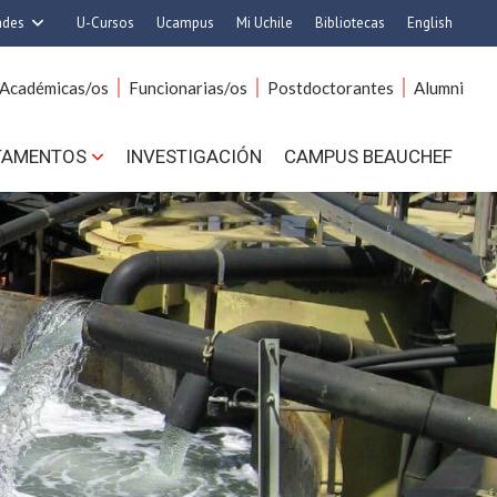
ades
U-Cursos
Ucampus
Mi Uchile
Bibliotecas
English
rquitectura y Urbanismo
Artes
Académicas/os
Funcionarias/os
Postdoctorantes
Alumni
Ciencias
Cs. Agronómicas
s. Físicas y Matemáticas
Cs. Forestales y Conservación
TAMENTOS
INVESTIGACIÓN
CAMPUS BEAUCHEF
 Químicas y Farmacéuticas
Cs. Sociales
. Veterinarias y Pecuarias
Comunicación e Imagen
Derecho
Economía y Negocios
ilosofía y Humanidades
Gobierno
Medicina
Odontología
ios Avanzados en Educación
Estudios Internacionales
utrición y Tecnología de
Bachillerato
Alimentos
Hospital Clínico