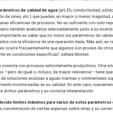
arámetros de calidad de agua
(pH, Eh, conductividad, sólid
ión de iones, etc.) que pueden, en mayor o menor magnitud, 
nas eficiencias de procesos. No es suficiente con solo repo
sario también analizarlos adecuadamente junto a su incert
 importante es saber que no todos los parámetros de calid
dos con la eficiencia de una operación dada. Más aún, es r
es ocurre frecuentemente que algunos son proxies de otros
te en condiciones específicas", señala Montes.
se conecta con procesos estrictamente productivos. Otra si
s —pero de igual o, incluso, de mayor relevancia— tiene que
s de soluciones acuosas a aguas marinas y continentales sup
mente monitoreadas en su calidad. En este caso, nuevament
de dichos parámetros y su correcta interpretación.
ecido límites máximos para varios de estos parámetros e
la concentración de ciertas especies sobre otras y su corre