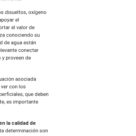
os disueltos, oxígeno
apoyar el
rtar el valor de
eza conociendo su
ad de agua están
elevante conectar
 y proveen de
tuación asociada
 ver con los
erficiales, que deben
e, es importante
n la calidad de
cta determinación son