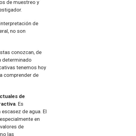
los de muestreo y
estigador.
interpretación de
eral, no son
gistas conozcan, de
n determinado
ucativas tenemos hoy
gia comprender de
actuales de
ractiva
. Es
a escasez de agua. El
, especialmente en
 valores de
mo las