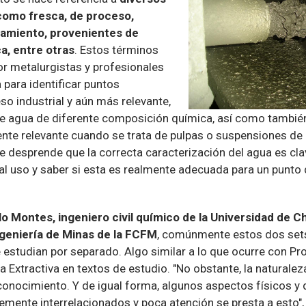
 como fresca, de proceso,
riamiento, provenientes de
a, entre otras
. Estos términos
r metalurgistas y profesionales
a para identificar puntos
so industrial y aún más relevante,
 de agua de diferente composición química, así como tambié
ente relevante cuando se trata de pulpas o suspensiones de 
se desprende que la correcta caracterización del agua es cl
ial uso y saber si esta es realmente adecuada para un punto 
o Montes, ingeniero civil químico de la Universidad de Chi
geniería de Minas de la FCFM
, comúnmente estos dos set
e estudian por separado. Algo similar a lo que ocurre con P
a Extractiva en textos de estudio. "No obstante, la naturalez
conocimiento. Y de igual forma, algunos aspectos físicos y 
lemente interrelacionados y poca atención se presta a esto