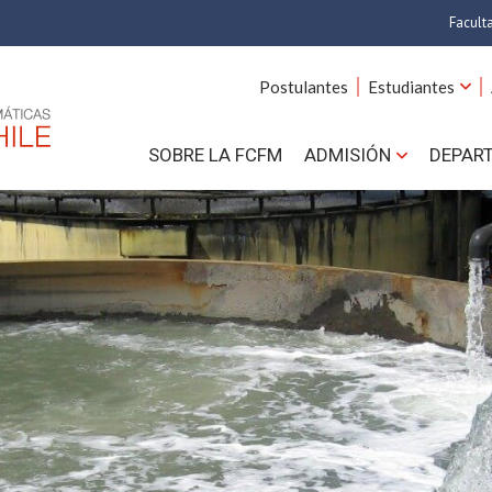
Facult
A
Postulantes
Estudiantes
C
SOBRE LA FCFM
ADMISIÓN
DEPAR
Cs.
Cs
F
Estud
N