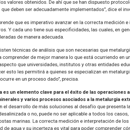
los valores obtenidos. De ahí que se han dispuesto protoco
 que deben ser adecuadamente implementados", dice el inv
prende que es imperativo avanzar en la correcta medición e 
os. Y cada uno tiene sus especificidades, las cuales, en gen
deradas de manera adecuada.
xisten técnicas de análisis que son necesarias que metalur
a comprender de mejor manera lo que está ocurriendo en u
 aspecto que universidades, institutos y otras entidades ed
r esto les permitirá a quienes se especializan en metalur
ocurre en un proceso dado", precisa.
a es un elemento clave para el éxito de las operaciones 
nerales y varios procesos asociados a la metalurgia ext
n el desarrollo de más soluciones al desafío que presenta l
esalinizada o no, puede no ser aplicable a todos los casos
ostas marinas. La correcta medición e interpretación de los
d de agua y su incerteza es vital para poder comprender có