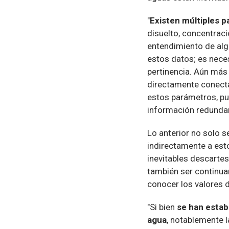
"
Existen múltiples p
disuelto, concentrac
entendimiento de algu
estos datos; es nece
pertinencia. Aún más
directamente conecta
estos parámetros, pu
información redundan
Lo anterior no solo 
indirectamente a esto
inevitables descarte
también ser continua
conocer los valores 
"Si bien
se han establ
agua
, notablemente 