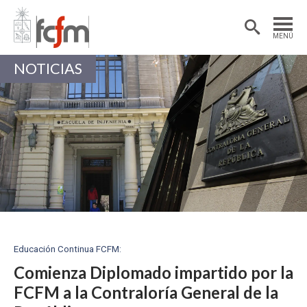
Estudiantes
Postdoctorantes
MENÚ
Académicas/os
Alumni
NOTICIAS
Educación Continua FCFM:
Comienza Diplomado impartido por la
FCFM a la Contraloría General de la