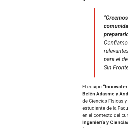
“
Creemos q
comunidad
prepararl
Confiamos
relevante
para el de
Sin Front
El equipo
“Innowater
Belén Adasme y And
de Ciencias Físicas 
estudiante de la Fac
en el contexto del c
Ingeniería y Ciencia