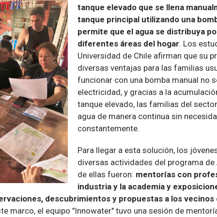
tanque elevado que se llena manua
tanque principal utilizando una bo
permite que el agua se distribuya p
diferentes áreas del hogar
. Los estu
Universidad de Chile afirman que su 
diversas ventajas para las familias usu
funcionar con una bomba manual no s
electricidad, y gracias a la acumulació
tanque elevado, las familias del sector
agua de manera continua sin necesid
constantemente.
Para llegar a esta solución, los jóvene
diversas actividades del programa d
de ellas fueron:
mentorías con profes
industria y la academia y exposicio
rvaciones, descubrimientos y propuestas a los vecinos
este marco, el equipo "Innowater" tuvo una sesión de mentor