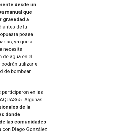
lmente desde un
mba manual que
or gravedad a
diantes de la
propuesta posee
arias, ya que al
e necesita
n de agua en el
 podrán utilizar el
ad de bombear
s participaron en las
e AQUA365. Algunas
ionales de la
nes donde
 de las comunidades
ía con Diego González