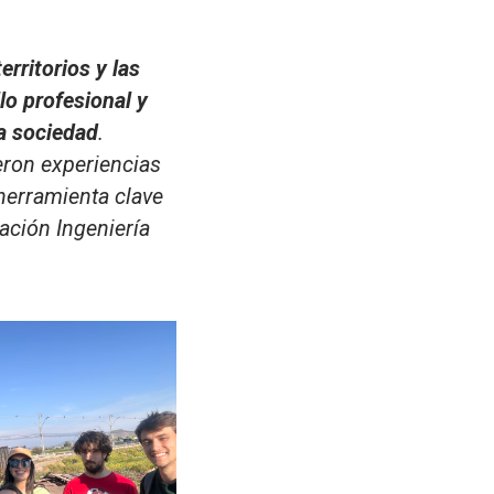
rritorios y las
o profesional y
la sociedad
.
eron experiencias
herramienta clave
ación Ingeniería