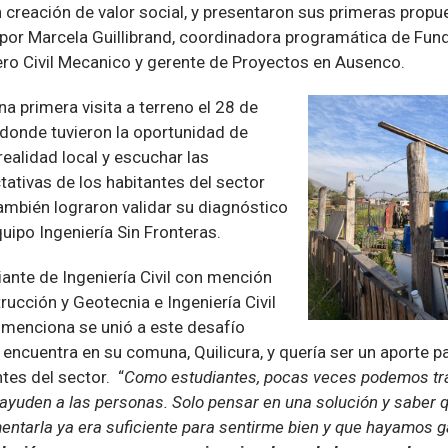
n creación de valor social, y presentaron sus primeras prop
or Marcela Guillibrand, coordinadora programática de Fund
iero Civil Mecanico y gerente de Proyectos en Ausenco.
a primera visita a terreno el 28 de
donde tuvieron la oportunidad de
realidad local y escuchar las
ativas de los habitantes del sector
ambién lograron validar su diagnóstico
uipo Ingeniería Sin Fronteras.
ante de Ingeniería Civil con mención
rucción y Geotecnia e Ingeniería Civil
M menciona se unió a este desafío
encuentra en su comuna, Quilicura, y quería ser un aporte p
ntes del sector. “
Como estudiantes, pocas veces podemos tra
ayuden a las personas. Solo pensar en una solución y saber q
entarla ya era suficiente para sentirme bien y que hayamos g