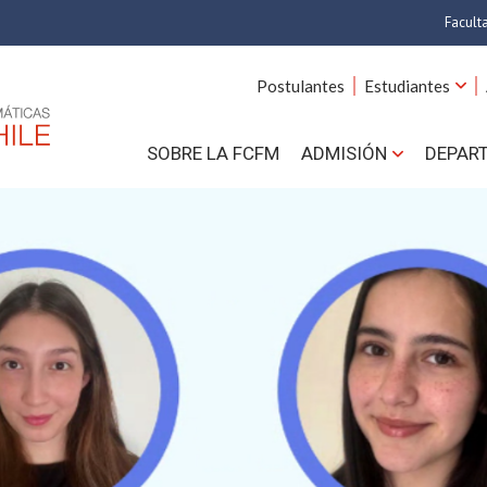
Facult
A
Postulantes
Estudiantes
C
SOBRE LA FCFM
ADMISIÓN
DEPAR
Cs.
Cs
F
Estud
N