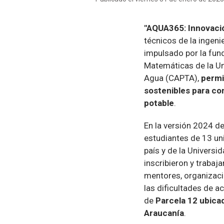
"AQUA365: Innovaci
técnicos de la ingeni
impulsado por la fund
Matemáticas de la Un
Agua (CAPTA),
permi
sostenibles para co
potable
.
En la versión 2024 d
estudiantes de 13 uni
país y de la Universi
inscribieron y trabaj
mentores, organizaci
las dificultades de 
de
Parcela 12 ubicad
Araucanía
.