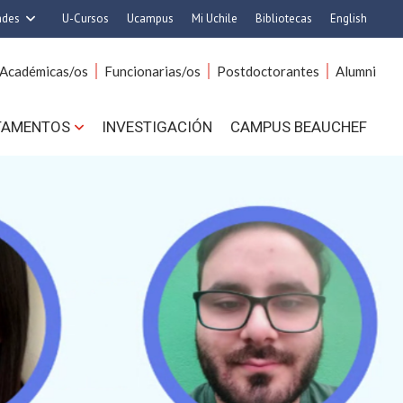
ades
U-Cursos
Ucampus
Mi Uchile
Bibliotecas
English
rquitectura y Urbanismo
Artes
Académicas/os
Funcionarias/os
Postdoctorantes
Alumni
Ciencias
Cs. Agronómicas
s. Físicas y Matemáticas
Cs. Forestales y Conservación
TAMENTOS
INVESTIGACIÓN
CAMPUS BEAUCHEF
 Químicas y Farmacéuticas
Cs. Sociales
. Veterinarias y Pecuarias
Comunicación e Imagen
Derecho
Economía y Negocios
ilosofía y Humanidades
Gobierno
Medicina
Odontología
ios Avanzados en Educación
Estudios Internacionales
utrición y Tecnología de
Bachillerato
Alimentos
Hospital Clínico