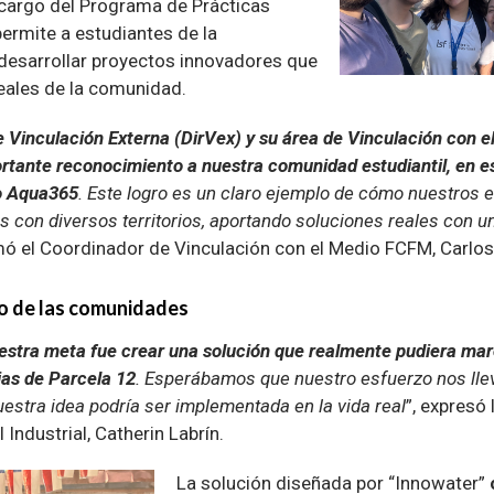
 a cargo del Programa de Prácticas
permite a estudiantes de la
 desarrollar proyectos innovadores que
eales de la comunidad.
e Vinculación Externa (DirVex) y su área de Vinculación con 
tante reconocimiento a nuestra comunidad estudiantil, en es
ío Aqua365
. Este logro es un claro ejemplo de cómo nuestros 
as con diversos territorios, aportando soluciones reales con 
rmó el Coordinador de Vinculación con el Medio FCFM, Carlo
cio de las comunidades
uestra meta fue crear una solución que realmente pudiera mar
lias de Parcela 12
. Esperábamos que nuestro esfuerzo nos lle
uestra idea podría ser implementada en la vida real
”, expresó
l Industrial, Catherin Labrín.
La solución diseñada por “Innowater”