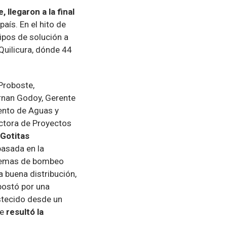
 llegaron a la final
aís. En el hito de
ipos de solución a
Quilicura, dónde 44
Proboste,
ernan Godoy, Gerente
ento de Aguas y
ctora de Proyectos
“Gotitas
asada en la
stemas de bombeo
 buena distribución,
postó por una
stecido desde un
ue
resultó la