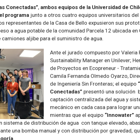
tas Conectadas”
,
ambos equipos de la Universidad de Chile,
del programa
junto a otros cuatro equipos universitarios del p
os representantes de la Casa de Bello expusieron sus protot
eso a agua potable de la comunidad Parcela 12 ubicada en 
 camiones aljibe para el suministro de agua.
Ante el jurado compuesto por Valeria 
Sustainability Manager en Unilever; H
de Proyectos en Ecopreneur - Tratami
Camila Fernanda Olmedo Oyarzo, Dire
de Ingeniería Sin Fronteras; el equipo
Conectadas”
presentó una solución b
captación centralizada del agua y si
mecánico en cada casa para lograr una
mientras que el equipo
“Innowater”
a
n sistema de distribución de agua con tanque elevado, aba
iante una bomba manual y con distribución por gravedad, q
goría
.