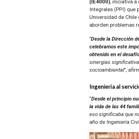
(IE4000)
, iniciativa
Integrales (PPI) que 
Universidad de Chile
aborden problemas r
"
Desde la Dirección d
celebramos este impor
obtenido en el desaf
sinergias significativ
socioambiental
”, afi
Ingeniería al servi
“
Desde el principio n
la vida de las 44 fami
eso significaba que n
año de Ingeniería Civi