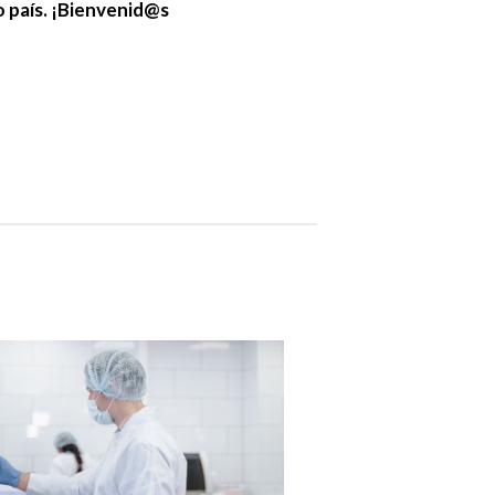
o país. ¡Bienvenid@s