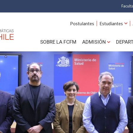
Facult
A
Postulantes
Estudiantes
C
SOBRE LA FCFM
ADMISIÓN
DEPAR
Cs.
Cs
F
Estud
N