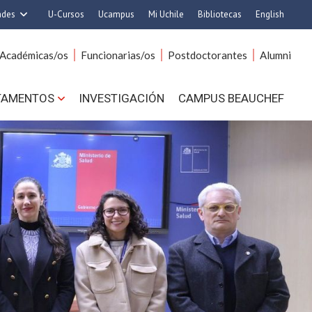
ades
U-Cursos
Ucampus
Mi Uchile
Bibliotecas
English
rquitectura y Urbanismo
Artes
Académicas/os
Funcionarias/os
Postdoctorantes
Alumni
Ciencias
Cs. Agronómicas
s. Físicas y Matemáticas
Cs. Forestales y Conservación
TAMENTOS
INVESTIGACIÓN
CAMPUS BEAUCHEF
 Químicas y Farmacéuticas
Cs. Sociales
. Veterinarias y Pecuarias
Comunicación e Imagen
Derecho
Economía y Negocios
ilosofía y Humanidades
Gobierno
Medicina
Odontología
ios Avanzados en Educación
Estudios Internacionales
utrición y Tecnología de
Bachillerato
Alimentos
Hospital Clínico