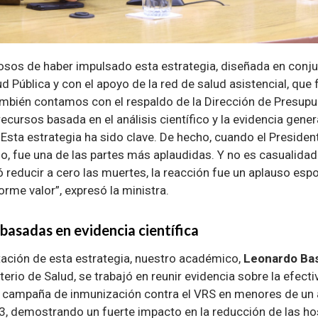
sos de haber impulsado esta estrategia, diseñada en conju
d Pública y con el apoyo de la red de salud asistencial, que
bién contamos con el respaldo de la Dirección de Presupu
ecursos basada en el análisis científico y la evidencia gener
 Esta estrategia ha sido clave. De hecho, cuando el Preside
io, fue una de las partes más aplaudidas. Y no es casualidad:
ró reducir a cero las muertes, la reacción fue un aplauso esp
orme valor”, expresó la ministra.
 basadas en evidencia científica
tación de esta estrategia, nuestro académico,
Leonardo Ba
erio de Salud, se trabajó en reunir evidencia sobre la efecti
a campaña de inmunización contra el VRS en menores de un a
, demostrando un fuerte impacto en la reducción de las ho