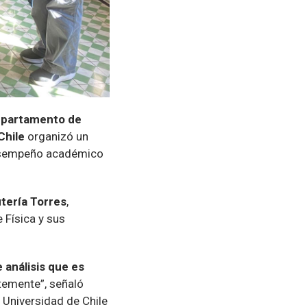
partamento de
Chile
organizó un
desempeño académico
itería Torres
,
 Física y sus
e análisis que es
ntemente”, señaló
a Universidad de Chile