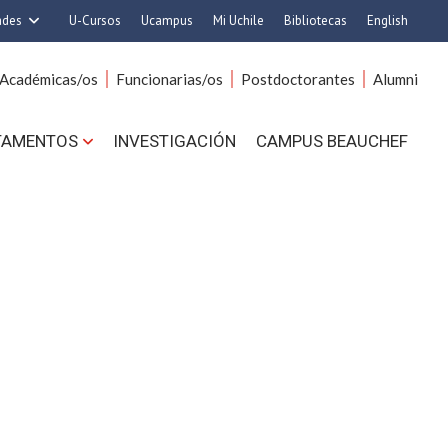
ades
U-Cursos
Ucampus
Mi Uchile
Bibliotecas
English
rquitectura y Urbanismo
Artes
Académicas/os
Funcionarias/os
Postdoctorantes
Alumni
Ciencias
Cs. Agronómicas
s. Físicas y Matemáticas
Cs. Forestales y Conservación
TAMENTOS
INVESTIGACIÓN
CAMPUS BEAUCHEF
 Químicas y Farmacéuticas
Cs. Sociales
. Veterinarias y Pecuarias
Comunicación e Imagen
Derecho
Economía y Negocios
ilosofía y Humanidades
Gobierno
Medicina
Odontología
ios Avanzados en Educación
Estudios Internacionales
utrición y Tecnología de
Bachillerato
Alimentos
Hospital Clínico