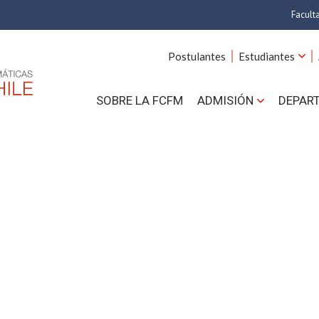
Facult
A
Postulantes
Estudiantes
C
SOBRE LA FCFM
ADMISIÓN
DEPAR
Cs.
Cs
F
Estud
N