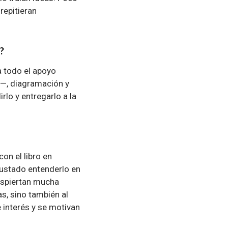
repitieran
?
a todo el apoyo
s—, diagramación y
rlo y entregarlo a la
on el libro en
 gustado entenderlo en
espiertan mucha
as, sino también al
 interés y se motivan