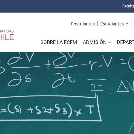
Facult
A
Postulantes
Estudiantes
C
SOBRE LA FCFM
ADMISIÓN
DEPAR
Cs.
Cs
F
Estud
N