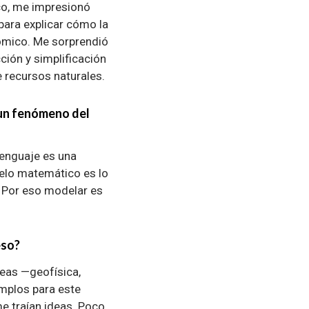
oco, me impresionó
para explicar cómo la
ómico. Me sorprendió
ción y simplificación
 recursos naturales.
 un fenómeno del
 lenguaje es una
delo matemático es lo
 Por eso modelar es
eso?
reas —geofísica,
emplos para este
e traían ideas. Poco