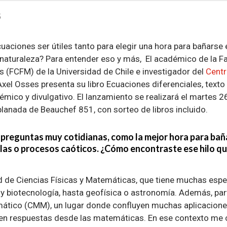
5
aciones ser útiles tanto para elegir una hora para bañarse
a naturaleza? Para entender eso y más, El académico de la F
s (FCFM) de la Universidad de Chile e investigador del
Cent
 Axel Osses presenta su libro Ecuaciones diferenciales, text
mico y divulgativo. El lanzamiento se realizará el martes 26
planada de Beauchef 851, con sorteo de libros incluido.
n preguntas muy cotidianas, como la mejor hora para baña
las o procesos caóticos. ¿Cómo encontraste ese hilo qu
d de Ciencias Físicas y Matemáticas, que tiene muchas espec
l y biotecnología, hasta geofísica o astronomía. Además, par
tico (CMM), un lugar donde confluyen muchas aplicaciones
ren respuestas desde las matemáticas. En ese contexto me