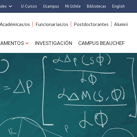
ades
U-Cursos
Ucampus
Mi Uchile
Bibliotecas
English
rquitectura y Urbanismo
Artes
Académicas/os
Funcionarias/os
Postdoctorantes
Alumni
Ciencias
Cs. Agronómicas
s. Físicas y Matemáticas
Cs. Forestales y Conservación
TAMENTOS
INVESTIGACIÓN
CAMPUS BEAUCHEF
 Químicas y Farmacéuticas
Cs. Sociales
. Veterinarias y Pecuarias
Comunicación e Imagen
Derecho
Economía y Negocios
ilosofía y Humanidades
Gobierno
Medicina
Odontología
ios Avanzados en Educación
Estudios Internacionales
utrición y Tecnología de
Bachillerato
Alimentos
Hospital Clínico