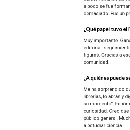
a poco se fue forman
demasiado. Fue un pro
¿Qué papel tuvo el
Muy importante. Gana
editorial: seguimien
figuras. Gracias a eso
comunidad.
¿A quiénes puede ser
Me ha sorprendido qu
librerías, lo abran y
su momento”. Fenómen
curiosidad. Creo que 
público general. Much
a estudiar ciencia.