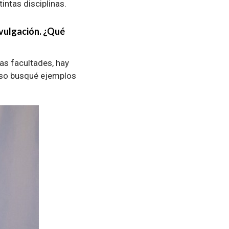
intas disciplinas.
ivulgación. ¿Qué
ras facultades, hay
 eso busqué ejemplos