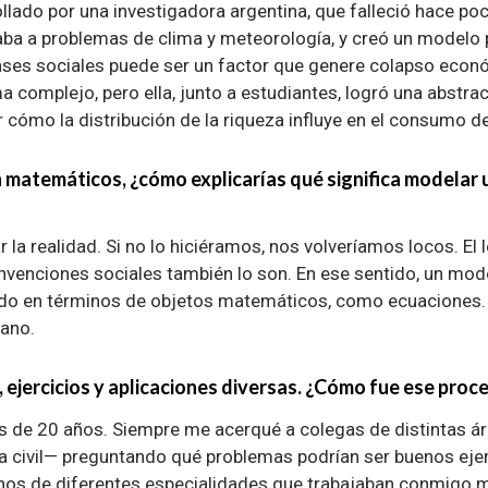
ollado por una investigadora argentina, que falleció hace p
aba a problemas de clima y meteorología, y creó un modelo 
ases sociales puede ser un factor que genere colapso econ
 complejo, pero ella, junto a estudiantes, logró una abstrac
cómo la distribución de la riqueza influye en el consumo de
 matemáticos, ¿cómo explicarías qué significa modelar
r la realidad. Si no lo hiciéramos, nos volveríamos locos. El
convenciones sociales también lo son. En ese sentido, un mo
do en términos de objetos matemáticos, como ecuaciones.
ano.
a, ejercicios y aplicaciones diversas. ¿Cómo fue ese proc
s de 20 años. Siempre me acerqué a colegas de distintas á
ía civil— preguntando qué problemas podrían ser buenos ej
os de diferentes especialidades que trabajaban conmigo m