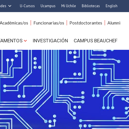
ades
U-Cursos
Ucampus
Mi Uchile
Bibliotecas
English
rquitectura y Urbanismo
Artes
Académicas/os
Funcionarias/os
Postdoctorantes
Alumni
Ciencias
Cs. Agronómicas
s. Físicas y Matemáticas
Cs. Forestales y Conservación
TAMENTOS
INVESTIGACIÓN
CAMPUS BEAUCHEF
 Químicas y Farmacéuticas
Cs. Sociales
. Veterinarias y Pecuarias
Comunicación e Imagen
Derecho
Economía y Negocios
ilosofía y Humanidades
Gobierno
Medicina
Odontología
ios Avanzados en Educación
Estudios Internacionales
utrición y Tecnología de
Bachillerato
Alimentos
Hospital Clínico