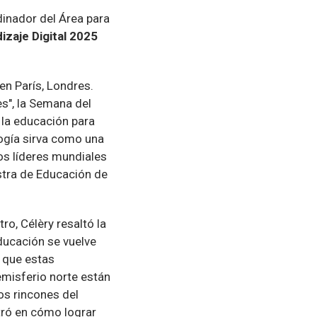
rdinador del Área para
zaje Digital 2025
 en París, Londres.
es", la Semana del
 la educación para
logía sirva como una
tos líderes mundiales
stra de Educación de
ro, Célèry resaltó la
ducación se vuelve
 que estas
emisferio norte están
s rincones del
ntró en cómo lograr