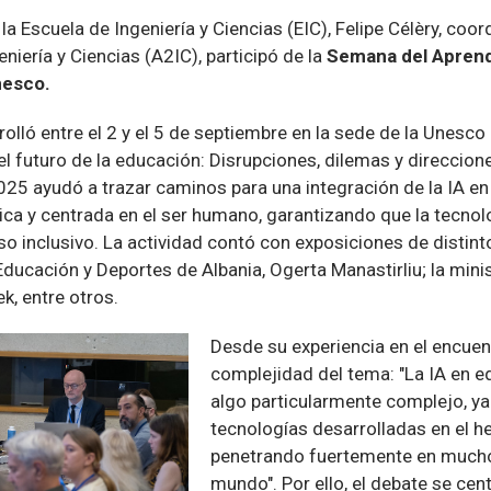
la Escuela de Ingeniería y Ciencias (EIC), Felipe Célèry, coo
niería y Ciencias (A2IC), participó de la
Semana del Aprendi
nesco.
rolló entre el 2 y el 5 de septiembre en la sede de la Unesco
 el futuro de la educación: Disrupciones, dilemas y direccion
025 ayudó a trazar caminos para una integración de la IA en
tica y centrada en el ser humano, garantizando que la tecno
so inclusivo. La actividad contó con exposiciones de distin
ducación y Deportes de Albania, Ogerta Manastirliu; la mini
ek, entre otros.
Desde su experiencia en el encuent
complejidad del tema: "La IA en e
algo particularmente complejo, ya
tecnologías desarrolladas en el h
penetrando fuertemente en mucho
mundo". Por ello, el debate se ce