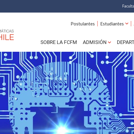
Facult
A
Postulantes
Estudiantes
C
SOBRE LA FCFM
ADMISIÓN
DEPAR
Cs.
Cs
F
Estud
N