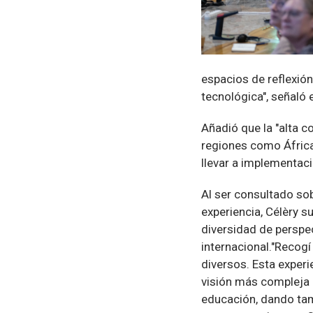
espacios de reflexió
tecnológica", señaló 
Añadió que la "alta c
regiones como África
llevar a implementaci
Al ser consultado sobr
experiencia, Célèry s
diversidad de perspe
internacional."Recogí
diversos. Esta experi
visión más compleja 
educación, dando tam