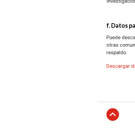
Investigació
f. Datos p
Puede descar
otras comuna
respaldo.
Descargar d
Subir