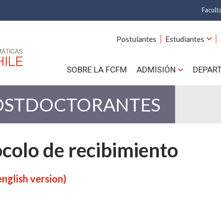
Facult
A
Postulantes
Estudiantes
C
SOBRE LA FCFM
ADMISIÓN
DEPAR
Cs.
Cs
OSTDOCTORANTES
F
colo de recibimiento
Estud
N
english version)