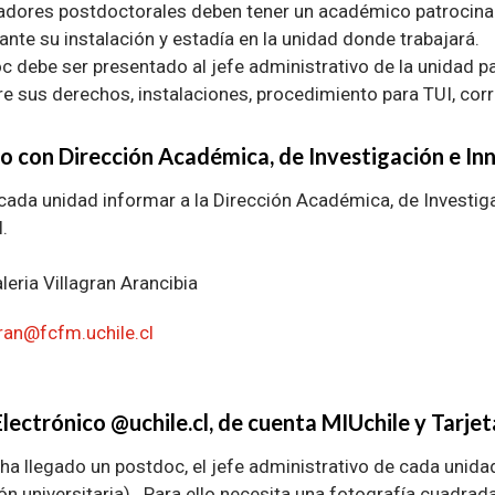
adores postdoctorales deben tener un académico patrocina
ante su instalación y estadía en la unidad donde trabajará.
 debe ser presentado al jefe administrativo de la unidad par
e sus derechos, instalaciones, procedimiento para TUI, corre
o con Dirección Académica, de Investigación e In
cada unidad informar a la Dirección Académica, de Investiga
.
leria Villagran Arancibia
agran@fcfm.uchile.cl
Electrónico @uchile.cl, de cuenta MIUchile y Tarjeta
ha llegado un postdoc, el jefe administrativo de cada unidad
ión universitaria) . Para ello necesita una fotografía cuadra