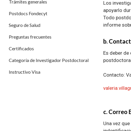
Trámites generales
Los investig
apoyarlo dur
Postdocs Fondecyt
Todo postdoc
informe sobr
Seguro de Salud
Preguntas frecuentes
b. Contact
Certificados
Es deber de 
postdoctoral
Categoría de Investigador Postdoctoral
Instructivo Visa
Contacto: Va
v
aleria.vill
c. Correo 
Una vez que 
indentificac