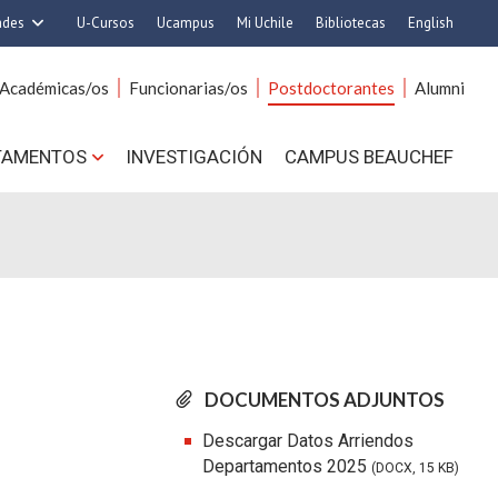
ades
U-Cursos
Ucampus
Mi Uchile
Bibliotecas
English
rquitectura y Urbanismo
Artes
Académicas/os
Funcionarias/os
Postdoctorantes
Alumni
Ciencias
Cs. Agronómicas
s. Físicas y Matemáticas
Cs. Forestales y Conservación
TAMENTOS
INVESTIGACIÓN
CAMPUS BEAUCHEF
 Químicas y Farmacéuticas
Cs. Sociales
. Veterinarias y Pecuarias
Comunicación e Imagen
Derecho
Economía y Negocios
ilosofía y Humanidades
Gobierno
Medicina
Odontología
ios Avanzados en Educación
Estudios Internacionales
utrición y Tecnología de
Bachillerato
DOCUMENTOS ADJUNTOS
Alimentos
Hospital Clínico
Descargar Datos Arriendos
Departamentos 2025
(DOCX, 15 KB)