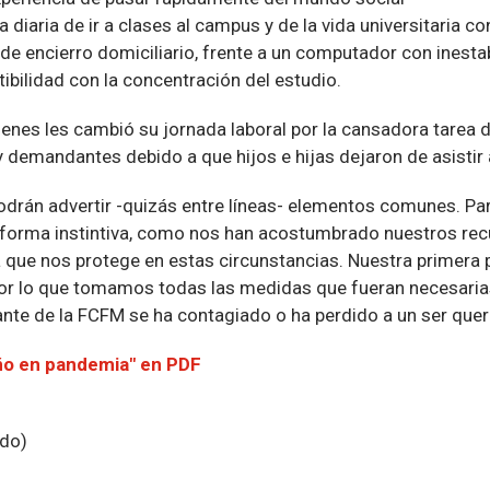
ina diaria de ir a clases al campus y de la vida universitari
de encierro domiciliario, frente a un computador con inest
tibilidad con la concentración del estudio.
uienes les cambió su jornada laboral por la cansadora tarea 
 demandantes debido a que hijos e hijas dejaron de asistir a
podrán advertir -quizás entre líneas- elementos comunes. P
n forma instintiva, como nos han acostumbrado nuestros rec
a que nos protege en estas circunstancias. Nuestra primera p
 por lo que tomamos todas las medidas que fueran necesar
nte de la FCFM se ha contagiado o ha perdido a un ser que
ño en pandemia" en PDF
ido)