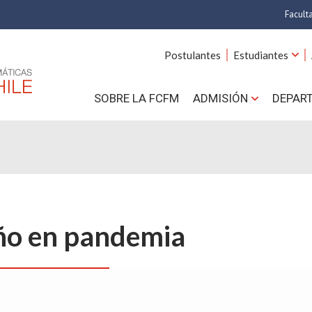
Facult
A
Postulantes
Estudiantes
C
SOBRE LA FCFM
ADMISIÓN
DEPAR
Cs.
Cs
F
Estud
año en pandemia
N