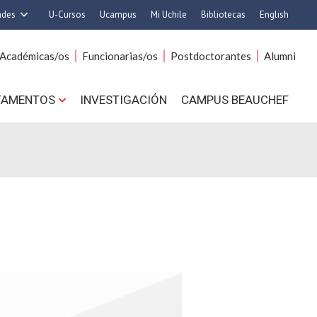
ades
U-Cursos
Ucampus
Mi Uchile
Bibliotecas
English
rquitectura y Urbanismo
Artes
Académicas/os
Funcionarias/os
Postdoctorantes
Alumni
Ciencias
Cs. Agronómicas
s. Físicas y Matemáticas
Cs. Forestales y Conservación
TAMENTOS
INVESTIGACIÓN
CAMPUS BEAUCHEF
 Químicas y Farmacéuticas
Cs. Sociales
. Veterinarias y Pecuarias
Comunicación e Imagen
Derecho
Economía y Negocios
ilosofía y Humanidades
Gobierno
Medicina
Odontología
ios Avanzados en Educación
Estudios Internacionales
utrición y Tecnología de
Bachillerato
Alimentos
Hospital Clínico