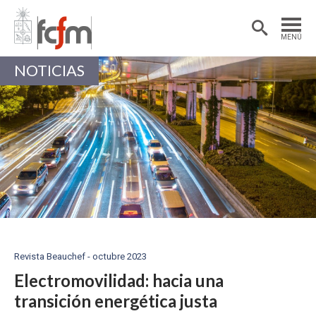
Estudiantes
Postdoctorantes
MENÚ
Académicas/os
Alumni
NOTICIAS
Revista Beauchef - octubre 2023
Electromovilidad: hacia una
transición energética justa