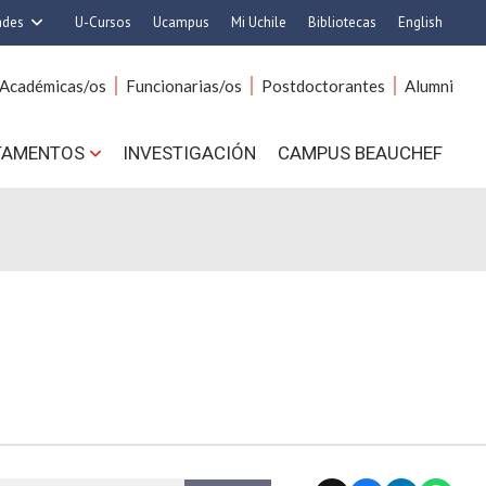
ades
U-Cursos
Ucampus
Mi Uchile
Bibliotecas
English
rquitectura y Urbanismo
Artes
Académicas/os
Funcionarias/os
Postdoctorantes
Alumni
Ciencias
Cs. Agronómicas
s. Físicas y Matemáticas
Cs. Forestales y Conservación
TAMENTOS
INVESTIGACIÓN
CAMPUS BEAUCHEF
 Químicas y Farmacéuticas
Cs. Sociales
. Veterinarias y Pecuarias
Comunicación e Imagen
Derecho
Economía y Negocios
ilosofía y Humanidades
Gobierno
Medicina
Odontología
ios Avanzados en Educación
Estudios Internacionales
utrición y Tecnología de
Bachillerato
Alimentos
Hospital Clínico