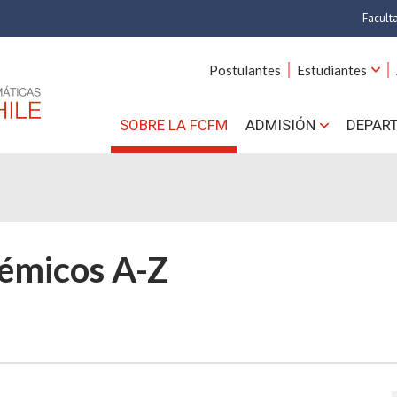
Facult
A
Postulantes
Estudiantes
C
SOBRE LA FCFM
ADMISIÓN
DEPAR
Cs.
Cs
F
émicos A-Z
Estud
N