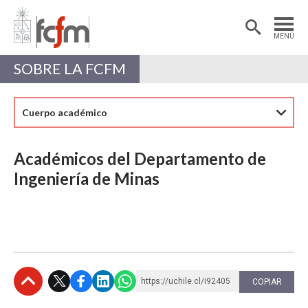
Estudiantes
Postdoctorantes
MENÚ
Académicas/os
Alumni
SOBRE LA FCFM
Cuerpo académico
Académicos del Departamento de
Ingeniería de Minas
https://uchile.cl/i92405
COPIAR