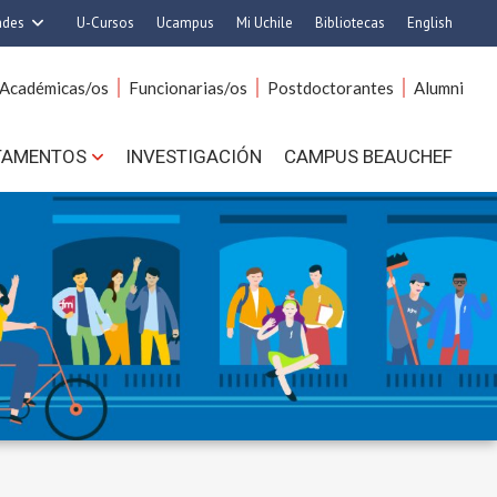
ades
U-Cursos
Ucampus
Mi Uchile
Bibliotecas
English
rquitectura y Urbanismo
Artes
Académicas/os
Funcionarias/os
Postdoctorantes
Alumni
Ciencias
Cs. Agronómicas
s. Físicas y Matemáticas
Cs. Forestales y Conservación
TAMENTOS
INVESTIGACIÓN
CAMPUS BEAUCHEF
 Químicas y Farmacéuticas
Cs. Sociales
. Veterinarias y Pecuarias
Comunicación e Imagen
Derecho
Economía y Negocios
ilosofía y Humanidades
Gobierno
Medicina
Odontología
ios Avanzados en Educación
Estudios Internacionales
utrición y Tecnología de
Bachillerato
Alimentos
Hospital Clínico