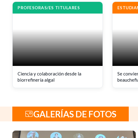
ELENA
LAURA
LIENQUEO
MLYNARZ
PROFESORAS/ES TITULARES
ESTUDIA
Ciencia y colaboración desde la
Se convier
biorrefinería algal
beauchefia
GALERÍAS DE FOTOS