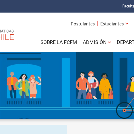
Facult
A
Postulantes
Estudiantes
C
SOBRE LA FCFM
ADMISIÓN
DEPAR
Cs.
Cs
F
Estud
N