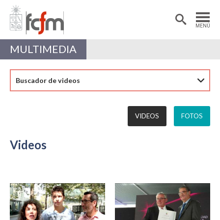
Estudiantes
Postdoctorantes
MENÚ
Académicas/os
Alumni
MULTIMEDIA
Buscador de videos
VIDEOS
FOTOS
Videos