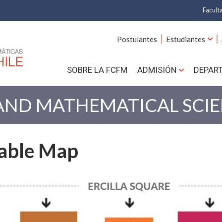
Facult
A
Postulantes
Estudiantes
C
SOBRE LA FCFM
ADMISIÓN
DEPAR
Cs.
Cs
 AND MATHEMATICAL SCI
F
table Map
Estud
N