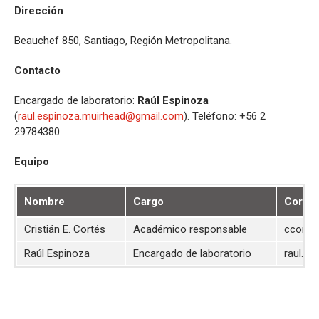
Dirección
Beauchef 850, Santiago, Región Metropolitana.
Contacto
Encargado de laboratorio:
Raúl Espinoza
(
raul.espinoza.muirhead@gmail.com
). Teléfono: +56 2
29784380.
Equipo
Nombre
Cargo
Corre
Cristián E. Cortés
Académico responsable
ccortes
Raúl Espinoza
Encargado de laboratorio
raul.e