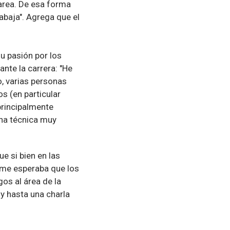
tarea. De esa forma
abaja". Agrega que el
u pasión por los
nte la carrera: "He
o, varias personas
s (en particular
principalmente
na técnica muy
e si bien en las
o me esperaba que los
os al área de la
 y hasta una charla