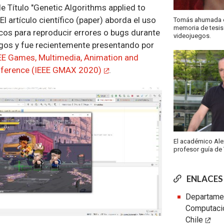
e Título "Genetic Algorithms applied to
l artículo científico (paper) aborda el uso
Tomás ahumada el
memoria de tesis
cos para reproducir errores o bugs durante
videojuegos.
egos y fue recientemente presentando por
EE Games, Multimedia, Animation and
onference (IEEE GMAX 2020)
.
El académico Ale
profesor guía de
ENLACES
Departamen
Computaci
Chile