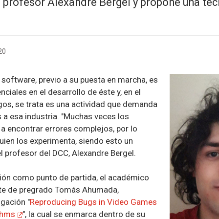
 profesor Alexandre Bergel y propone una téc
20
 software, previo a su puesta en marcha, es
ciales en el desarrollo de éste y, en el
gos, se trata es una actividad que demanda
 a esa industria. "Muchas veces los
a encontrar errores complejos, por lo
quien los experimenta, siendo esto un
l profesor del DCC, Alexandre Bergel.
ión como punto de partida, el académico
ante de pregrado Tomás Ahumada,
igación "
Reproducing Bugs in Video Games
thms
", la cual se enmarca dentro de su