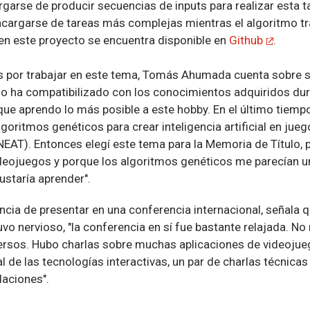
garse de producir secuencias de inputs para realizar esta 
ncargarse de tareas más complejas mientras el algoritmo tr
en este proyecto se encuentra disponible en
Github
.
és por trabajar en este tema, Tomás Ahumada cuenta sobre s
o ha compatibilizado con los conocimientos adquiridos dura
 que aprendo lo más posible a este hobby. En el último tiemp
oritmos genéticos para crear inteligencia artificial en juego
NEAT). Entonces elegí este tema para la Memoria de Título, 
eojuegos y porque los algoritmos genéticos me parecían u
ustaría aprender".
ncia de presentar en una conferencia internacional, señala qu
vo nervioso, "la conferencia en sí fue bastante relajada. N
ersos. Hubo charlas sobre muchas aplicaciones de videojueg
al de las tecnologías interactivas, un par de charlas técnicas
laciones".