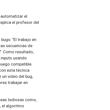
 automatizar el
plica el profesor del
ugs: "El trabajo en
stas secuencias de
". Como resultado,
e inputs usando
juego compatible.
con esta técnica
un video del bug,
ores trabajar en
areas tediosas como,
 el algoritmo