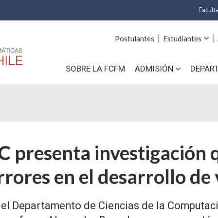
Facult
A
Postulantes
Estudiantes
C
SOBRE LA FCFM
ADMISIÓN
DEPAR
Cs.
Cs
F
 presenta investigación qu
Estud
N
rrores en el desarrollo de
 del Departamento de Ciencias de la Computa