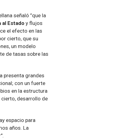
ellana señaló ”que la
 al Estado
y flujos
e el efecto en las
por cierto, que su
iones, un modelo
e de tasas sobre las
ría presenta grandes
ional; con un fuerte
bios en la estructura
cierto, desarrollo de
hay espacio para
imos años. La
".