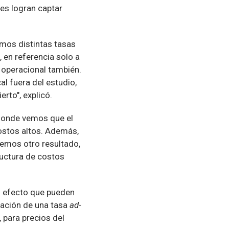
des logran captar
amos distintas tasas
 en referencia solo a
d operacional también.
l fuera del estudio,
rto", explicó.
"donde vemos que el
costos altos. Además,
vemos otro resultado,
tructura de costos
l efecto que pueden
icación de una tasa
ad-
 para precios del