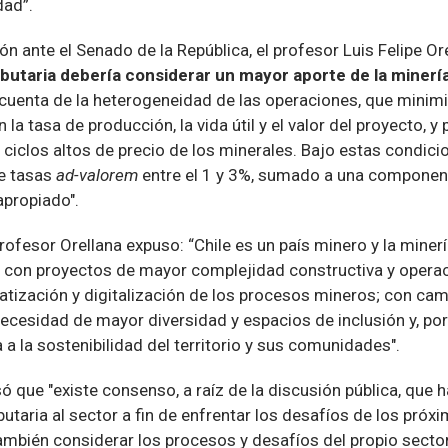
dad”.
ón ante el Senado de la República, el profesor Luis Felipe Or
butaria debería considerar un mayor aporte de la minería
uenta de la heterogeneidad de las operaciones, que minimic
n la tasa de producción, la vida útil y el valor del proyecto, y 
 ciclos altos de precio de los minerales. Bajo estas condic
re tasas
ad-valorem
entre el 1 y 3%, sumado a una component
apropiado".
profesor Orellana expuso: “Chile es un país minero y la mine
o, con proyectos de mayor complejidad constructiva y operac
atización y digitalización de los procesos mineros; con cam
ecesidad de mayor diversidad y espacios de inclusión y, por 
 a la sostenibilidad del territorio y sus comunidades".
ó que "existe consenso, a raíz de la discusión pública, que 
butaria al sector a fin de enfrentar los desafíos de los próx
ambién considerar los procesos y desafíos del propio sector