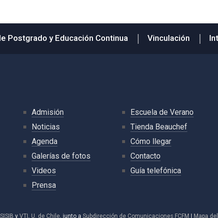
de Postgrado y Educación Continua
Vinculación
In
Admisión
Escuela de Verano
Noticias
Tienda Beauchef
Agenda
Cómo llegar
Galerías de fotos
Contacto
Videos
Guía telefónica
Prensa
SISIB
y
VTI
,
U. de Chile
, junto a
Subdirección de Comunicaciones FCFM
|
Mapa del 