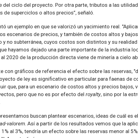
del ciclo del proyecto. Por otra parte, tributos a las utilida
 de superciclos o altos precios”, señaló.
ó un ejemplo en que se valorizó un yacimiento real. "Aplic
 escenarios de precios, y también de costos altos y bajos,
to y no subterránea, cuyos costos son distintos y su realida
que hayamos dejado una parte importante de la industria loca
al 2020 de la producción directa viene de minería a cielo abie
e con gráficos de referencia el efecto sobre las reservas, 
oyecto de ley es significativo en particular para faenas de 
uir que, para un escenario de costos altos y precios bajos, 
yectos, pero que no es por efecto del
royalty
, sino por la es
.
presentamos buscan plantear escenarios, ideas de cuál es e
ad-valorem
. Así a partir de los resultados vemos que la apl
 1% al 3%, tendría un efecto sobre las reservas menor al 5%,