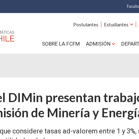
Facult
A
Postulantes
Estudiantes
C
SOBRE LA FCFM
ADMISIÓN
DEPAR
Cs.
Cs
F
l DIMin presentan trabajo
Estud
N
isión de Minería y Energí
que considere tasas ad-valorem entre 1 y 3%,