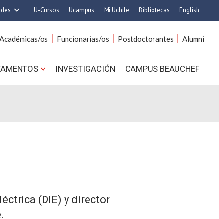
ades
U-Cursos
Ucampus
Mi Uchile
Bibliotecas
English
rquitectura y Urbanismo
Artes
Académicas/os
Funcionarias/os
Postdoctorantes
Alumni
Ciencias
Cs. Agronómicas
s. Físicas y Matemáticas
Cs. Forestales y Conservación
TAMENTOS
INVESTIGACIÓN
CAMPUS BEAUCHEF
 Químicas y Farmacéuticas
Cs. Sociales
. Veterinarias y Pecuarias
Comunicación e Imagen
Derecho
Economía y Negocios
ilosofía y Humanidades
Gobierno
Medicina
Odontología
ios Avanzados en Educación
Estudios Internacionales
utrición y Tecnología de
Bachillerato
Alimentos
Hospital Clínico
éctrica (DIE) y director
.