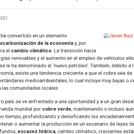
2021
ha convertido en un elemento
scarbonización
de la economía
y, por
tra el
cambio climático
. La transición hacia
gías renovables y el aumento en el empleo de vehículos eléc
 se le ha denominado el ‘nuevo petróleo’. También, debido a 
omía, existe una tendencia creciente a que el cobre sea de ti
estándares medioambientales, lo cual incluye muy bajas o c
 las comunidades locales.
ro país se ve enfrentado a una oportunidad y a un gran desa
emanda mundial por
cobre verde
, manteniendo o incluso au
mo tiempo, profundizando y densificando los encadenamient
ener o aumentar la producción en un escenario de leyes de
ofundos,
escasez hídrica
, cambio climático, crecientes est