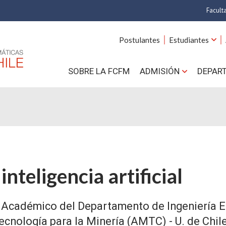
Facult
A
Postulantes
Estudiantes
C
SOBRE LA FCFM
ADMISIÓN
DEPAR
Cs.
Cs
F
Estud
inteligencia artificial
N
- Académico del Departamento de Ingeniería El
cnología para la Minería (AMTC) - U. de Chile