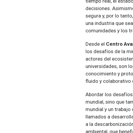
tiempo real, el estad
decisiones. Asimismo
segura y, por lo tant
una industria que se
comunidades y los tr
Desde el
Centro Ava
los desafíos de la mi
actores del ecosistem
universidades, son l
conocimiento y proto
fluido y colaborativ
Abordar los desafíos
mundial, sino que ta
mundial y un trabajo 
llamados a desarrolla
a la descarbonizació
ambiental, que benef