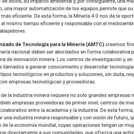
o de estos, su impacto ambiental y, por consiguiente, una m
, una mayor automatización de los equipos permite que su
o, más eficiente. De esta forma, la Minería 4.0 nos da la opor
a al mismo tiempo eficiente y responsable con el medioambie
abajadores.
nzado de Tecnología para la Minería (AMTC)
creemos fir
nería nacional deben ser abordados en forma colaborativa po
a de innovación minera. Los centros de investigación y, en 
os llamados a generar conocimiento y desarrollar tecnología
tipos tecnológicos en productos y soluciones, sin duda, req
o con empresas tecnológicas y proveedoras.
 de la industria minera requiere no solo grandes empresas 
mbién empresas proveedoras de primer nivel, centros de inv
colaborativo entre la academia y la industria. De esta form
r una industria minera responsable y con visión de futuro, q
n de la economía mundial, cuyas operaciones tengan un mu
icie directamente a sus comunidades, que ofrezca una activ