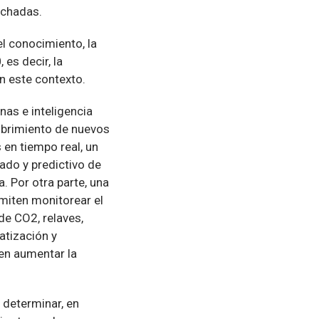
uchadas.
l conocimiento, la
0
, es decir, la
en este contexto.
as e inteligencia
cubrimiento de nuevos
en tiempo real, un
ado y predictivo de
. Por otra parte, una
miten monitorear el
de CO2, relaves,
atización y
ten aumentar la
 determinar, en