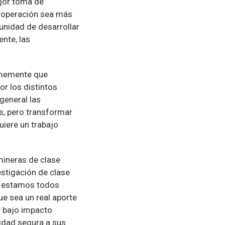
ejor toma de
 operación sea más
tunidad de desarrollar
nte, las
memente que
r los distintos
general las
s, pero transformar
uiere un trabajo
mineras de clase
estigación de clase
a, estamos todos
ue sea un real aporte
y bajo impacto
idad segura a sus