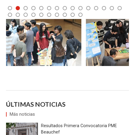
4
5
6
7
8
9
10
11
12
13
14
15
19
20
21
22
23
24
25
Zoom
Zoom
ÚLTIMAS NOTICIAS
Más noticias
Resultados Primera Convocatoria PME
Beauchef