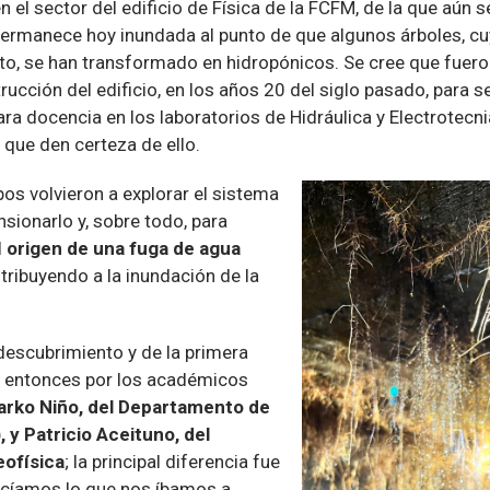
n el sector del edificio de Física de la FCFM, de la que aún
permanece hoy inundada al punto de que algunos árboles, cu
to, se han transformado en hidropónicos. Se cree que fuero
cción del edificio, en los años 20 del siglo pasado, para se
para docencia en los laboratorios de Hidráulica y Electrotecni
 que den certeza de ello.
os volvieron a explorar el sistema
sionarlo y, sobre todo, para
l
origen de una fuga de agua
tribuyendo a la inundación de la
descubrimiento y de la primera
a entonces por los académicos
arko Niño, del Departamento de
), y Patricio Aceituno, del
ofísica
; la principal diferencia fue
ocíamos lo que nos íbamos a