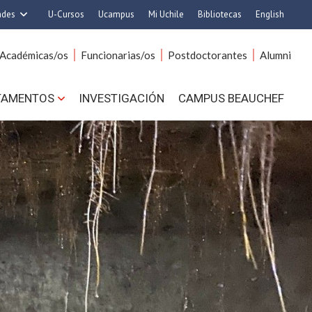
ades
U-Cursos
Ucampus
Mi Uchile
Bibliotecas
English
rquitectura y Urbanismo
Artes
Académicas/os
Funcionarias/os
Postdoctorantes
Alumni
Ciencias
Cs. Agronómicas
s. Físicas y Matemáticas
Cs. Forestales y Conservación
TAMENTOS
INVESTIGACIÓN
CAMPUS BEAUCHEF
 Químicas y Farmacéuticas
Cs. Sociales
. Veterinarias y Pecuarias
Comunicación e Imagen
Derecho
Economía y Negocios
ilosofía y Humanidades
Gobierno
Medicina
Odontología
ios Avanzados en Educación
Estudios Internacionales
utrición y Tecnología de
Bachillerato
Alimentos
Hospital Clínico