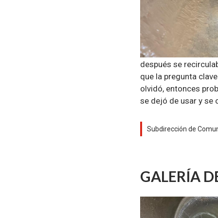
después se recirculab
que la pregunta clav
olvidó, entonces prob
se dejó de usar y se 
Subdirección de Comuni
GALERÍA D
Zoom
Zoom