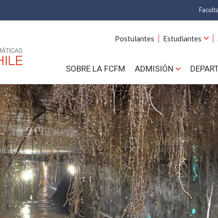
Facult
A
Postulantes
Estudiantes
C
SOBRE LA FCFM
ADMISIÓN
DEPAR
Cs.
Cs
F
Estud
N