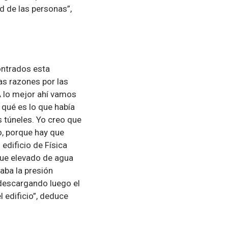
ad de las personas”,
ontrados esta
as razones por las
A lo mejor ahí vamos
, qué es lo que había
s túneles. Yo creo que
co, porque hay que
 edificio de Física
que elevado de agua
raba la presión
 descargando luego el
l edificio”, deduce