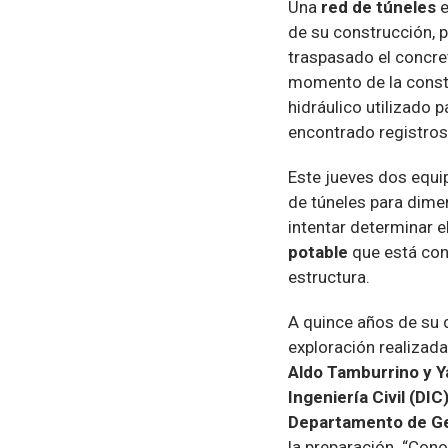
Una
red de túneles
e
de su construcción, 
traspasado el concre
momento de la constru
hidráulico utilizado 
encontrado registros
Este jueves dos equip
de túneles para dimen
intentar determinar e
potable
que está con
estructura.
A quince años de su 
exploración realizad
Aldo Tamburrino y Y
Ingeniería Civil (DIC
Departamento de Ge
la preparación. “Con