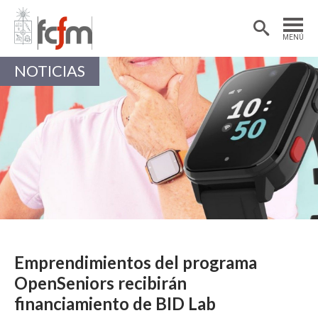
Estudiantes
Postdoctorantes
MENÚ
Académicas/os
Alumni
NOTICIAS
Emprendimientos del programa
OpenSeniors recibirán
financiamiento de BID Lab