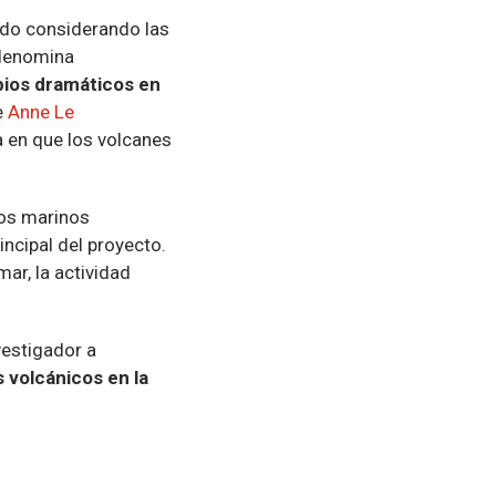
todo considerando las
 denomina
bios dramáticos en
e
Anne Le
a en que los volcanes
tos marinos
incipal del proyecto.
mar, la actividad
vestigador a
s volcánicos en la