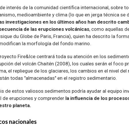
e interés de la comunidad científica internacional, sobre 
canismo, medioambiente y clima (lo que en jerga técnica se
as investigaciones en los últimos años han descrito cam
secuencia de las erupciones volcánicas
, como aquellas d
ysique du Globe de Paris, Francia), quien ha descrito la form
 modifican la morfología del fondo marino.
 proyecto Fire&Ice centrará toda su atención en los sedimen
upción del volcán Chaitén (2008), los cuales serán el foco pr
a, el repliegue de los glaciares, los cambios en el nivel del 
están todas "almacenadas" en el registro sedimentario.
sis de estos valiosos sedimentos podría ayudar al equipo in
ial de erupciones y comprender
la influencia de los proceso
uestro planeta.
icos nacionales