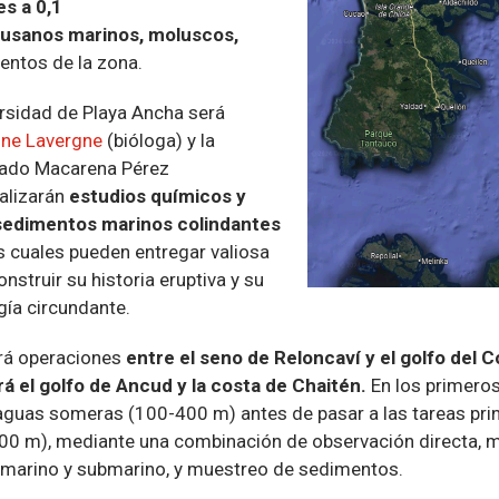
s a 0,1
usanos marinos, moluscos,
entos de la zona.
ersidad de Playa Ancha será
ine Lavergne
(bióloga) y la
rado Macarena Pérez
ealizarán
estudios químicos y
sedimentos marinos colindantes
os cuales pueden entregar valiosa
nstruir su historia eruptiva y su
ogía circundante.
ará operaciones
entre el seno de Reloncaví y el golfo del 
á el golfo de Ancud y la costa de Chaitén.
En los primeros
aguas someras (100-400 m) antes de pasar a las tareas pri
00 m), mediante una combinación de observación directa, 
 marino y submarino, y muestreo de sedimentos.