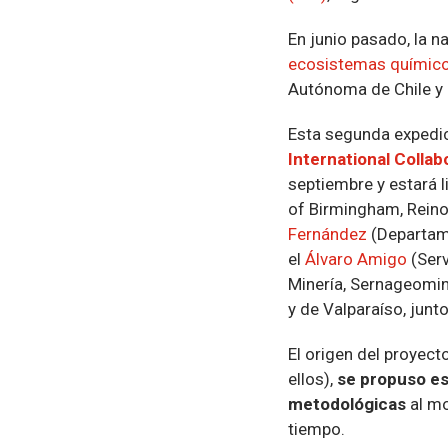
En junio pasado, la n
ecosistemas químicos
Autónoma de Chile y 
Esta segunda expedi
International Colla
septiembre y estará l
of Birmingham, Reino
Fernández
(Departam
el
Álvaro Amigo
(Serv
Minería, Sernageomin)
y de Valparaíso, junt
El origen del proyect
ellos),
se propuso es
metodológicas
al mo
tiempo.