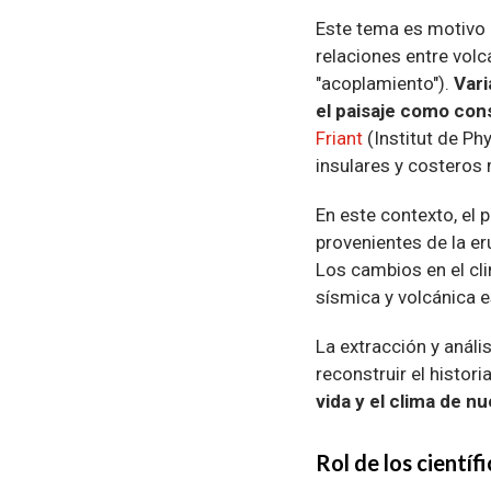
Este tema es motivo d
relaciones entre vol
"acoplamiento").
Vari
el paisaje como con
Friant
(Institut de Ph
insulares y costeros
En este contexto, el
provenientes de la er
Los cambios en el clim
sísmica y volcánica 
La extracción y análi
reconstruir el histor
vida y el clima de n
Rol de los científ