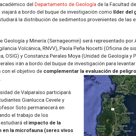
, académico del
Departamento de Geología
de la Facultad de
viajará a bordo del buque de investigación como
líder del
studiará la distribución de sedimentos provenientes de las 
 de Geología y Minería (Sernageomin) será representado por 
gilancia Volcánica, RNVV), Paola Peña Nocetti (Oficina de s
a, OSIG) y Constanza Perales Moya (Unidad de Geología y P
erales irán a bordo del buque de investigación para levanta
 con el objetivo de
complementar la evaluación de peligro
.
rsidad de Valparaíso participará
tudiantes Gianlucca Cevele y
rofesor Soto permanecerá en
ndo el trabajo de los
 estudiará e
l impacto de la
n en la microfauna (seres vivos