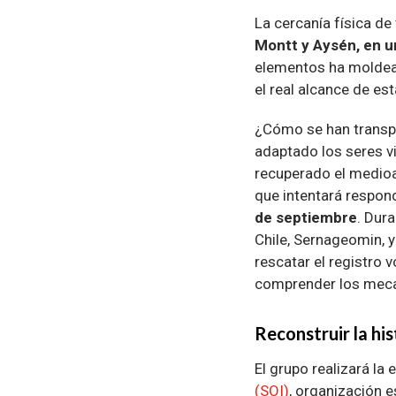
La cercanía física de
Montt y Aysén, en un
elementos ha moldead
el real alcance de es
¿Cómo se han transpo
adaptado los seres v
recuperado el medioa
que intentará respon
de septiembre
. Dur
Chile, Sernageomin, y
rescatar el registro 
comprender los meca
Reconstruir la his
El grupo realizará la
(SOI)
, organización 