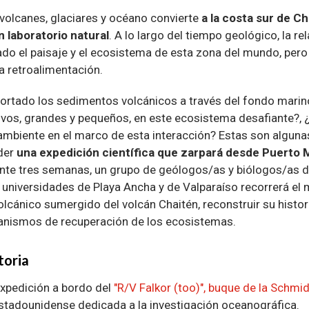
 volcanes, glaciares y océano convierte
a la costa sur de Ch
 laboratorio natural
. A lo largo del tiempo geológico, la re
o el paisaje y el ecosistema de esta zona del mundo, pero
ta retroalimentación.
rtado los sedimentos volcánicos a través del fondo marin
ivos, grandes y pequeños, en este ecosistema desafiante?,
mbiente en el marco de esta interacción? Estas son alguna
der
una expedición científica que zarpará desde Puerto 
ante tres semanas, un grupo de geólogos/as y biólogos/as d
 universidades de Playa Ancha y de Valparaíso recorrerá el 
volcánico sumergido del volcán Chaitén, reconstruir su histor
nismos de recuperación de los ecosistemas.
toria
 expedición a bordo del
"R/V Falkor (too)", buque de la Schmid
estadounidense dedicada a la investigación oceanográfica.