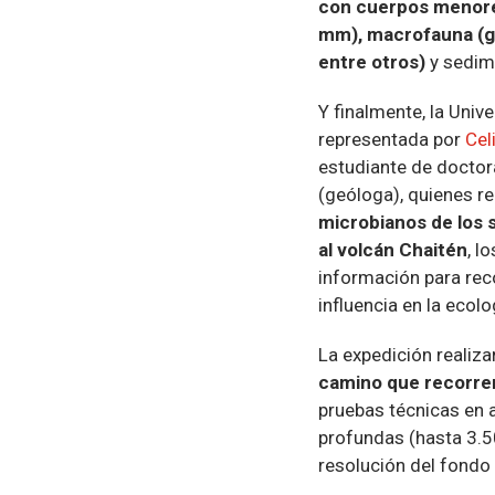
con cuerpos menore
mm), macrofauna (g
entre otros)
y sedim
Y finalmente, la Univ
representada por
Cel
estudiante de docto
(geóloga), quienes r
microbianos de los 
al volcán Chaitén
, l
información para reco
influencia en la ecol
La expedición realiz
camino que recorrer
pruebas técnicas en 
profundas (hasta 3.5
resolución del fondo