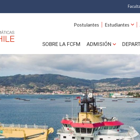
Facult
A
Postulantes
Estudiantes
C
SOBRE LA FCFM
ADMISIÓN
DEPAR
Cs.
Cs
F
Estud
N