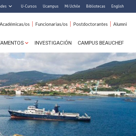
ades
U-Cursos
Ucampus
Mi Uchile
Bibliotecas
English
rquitectura y Urbanismo
Artes
Académicas/os
Funcionarias/os
Postdoctorantes
Alumni
Ciencias
Cs. Agronómicas
s. Físicas y Matemáticas
Cs. Forestales y Conservación
TAMENTOS
INVESTIGACIÓN
CAMPUS BEAUCHEF
 Químicas y Farmacéuticas
Cs. Sociales
. Veterinarias y Pecuarias
Comunicación e Imagen
Derecho
Economía y Negocios
ilosofía y Humanidades
Gobierno
Medicina
Odontología
ios Avanzados en Educación
Estudios Internacionales
utrición y Tecnología de
Bachillerato
Alimentos
Hospital Clínico