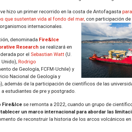
ave hizo un primer recorrido en la costa de Antofagasta
para
 que sustentan vida al fondo del mar,
con participación de 
organismos internacionales.
ción, denominada
Fire&Ice
borative Research
se realizará en
iderada por el
Sebastian Watt
(U.
 Unido),
Rodrigo
ento de Geología, FCFM-Uchile) y
icio Nacional de Geología y
, además de la participación de científicos de las universi
o a estudiantes de pre y postgrado.
o
Fire&Ice
se remonta a 2022, cuando un grupo de científic
tablecer un marco internacional para abordar las limitac
mento de reconstruir la historia de los arcos volcánicos en