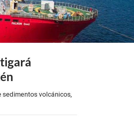
stigará
tén
de sedimentos volcánicos,