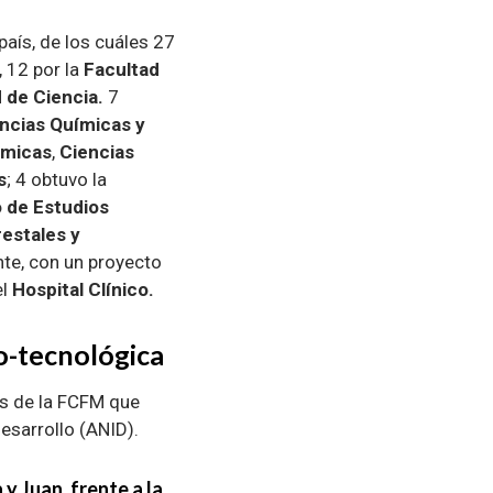
aís, de los cuáles 27
, 12 por la
Facultad
 de Ciencia.
7
ncias Químicas y
ómicas
,
Ciencias
s
; 4 obtuvo la
o de Estudios
estales y
nte, con un proyecto
el
Hospital Clínico.
o-tecnológica
s de la FCFM que
esarrollo (ANID).
y Juan, frente a la