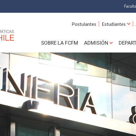
Facult
A
Postulantes
Estudiantes
C
SOBRE LA FCFM
ADMISIÓN
DEPAR
Cs.
Cs
F
Estud
N