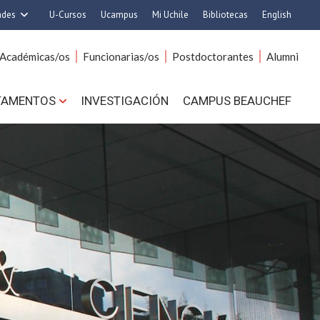
ades
U-Cursos
Ucampus
Mi Uchile
Bibliotecas
English
rquitectura y Urbanismo
Artes
Académicas/os
Funcionarias/os
Postdoctorantes
Alumni
Ciencias
Cs. Agronómicas
s. Físicas y Matemáticas
Cs. Forestales y Conservación
TAMENTOS
INVESTIGACIÓN
CAMPUS BEAUCHEF
 Químicas y Farmacéuticas
Cs. Sociales
. Veterinarias y Pecuarias
Comunicación e Imagen
Derecho
Economía y Negocios
ilosofía y Humanidades
Gobierno
Medicina
Odontología
ios Avanzados en Educación
Estudios Internacionales
utrición y Tecnología de
Bachillerato
Alimentos
Hospital Clínico