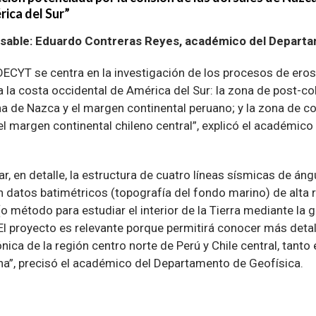
ica del Sur”
nsable: Eduardo Contreras Reyes, académico del Departa
ECYT se centra en la investigación de los procesos de ero
 la costa occidental de América del Sur: la zona de post-co
na de Nazca y el margen continental peruano; y la zona de co
l margen continental chileno central”, explicó el académic
ar, en detalle, la estructura de cuatro líneas sísmicas de án
atos batimétricos (topografía del fondo marino) de alta r
(o método para estudiar el interior de la Tierra mediante la
El proyecto es relevante porque permitirá conocer más detal
ica de la región centro norte de Perú y Chile central, tant
”, precisó el académico del Departamento de Geofísica.