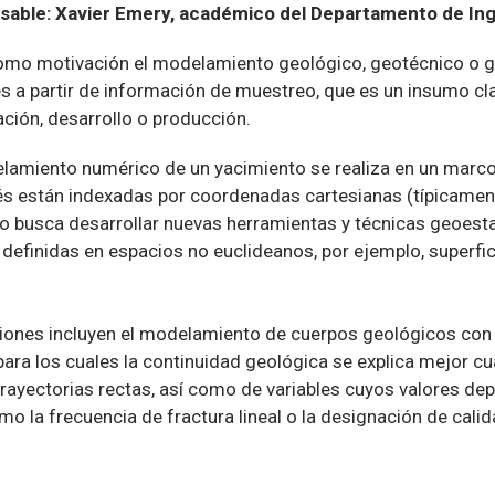
sable: Xavier Emery, académico del Departamento de Ing
como motivación el modelamiento geológico, geotécnico o 
s a partir de información de muestreo, que es un insumo cl
ción, desarrollo o producción.
lamiento numérico de un yacimiento se realiza en un marco e
rés están indexadas por coordenadas cartesianas (típicament
to busca desarrollar nuevas herramientas y técnicas geoest
 definidas en espacios no euclideanos, por ejemplo, superfic
.
aciones incluyen el modelamiento de cuerpos geológicos co
para los cuales la continuidad geológica se explica mejor c
trayectorias rectas, así como de variables cuyos valores de
mo la frecuencia de fractura lineal o la designación de calida