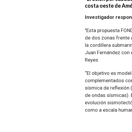
costa oeste de Amér
Investigador respo
"Esta propuesta FOND
de dos zonas frente a
la cordillera submari
Juan Fernández con e
Reyes.
“El objetivo es model
complementados con d
sísmica de reflexión 
de ondas sísmicas). 
evolución sismotectón
como a escala humana