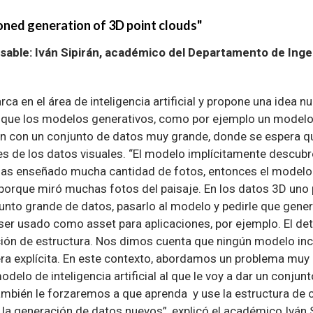
ned generation of 3D point clouds"
sable: Iván Sipirán, académico del Departamento de Inge
ca en el área de inteligencia artificial y propone una idea n
a que los modelos generativos, como por ejemplo un model
n con un conjunto de datos muy grande, donde se espera q
es de los datos visuales. “El modelo implícitamente descubr
e has enseñado mucha cantidad de fotos, entonces el modelo
 porque miró muchas fotos del paisaje. En los datos 3D uno 
nto grande de datos, pasarlo al modelo y pedirle que genere 
ser usado como asset para aplicaciones, por ejemplo. El det
ción de estructura. Nos dimos cuenta que ningún modelo in
a explícita. En este contexto, abordamos un problema muy e
elo de inteligencia artificial al que le voy a dar un conjunt
ambién le forzaremos a que aprenda y use la estructura de c
 la generación de datos nuevos”, explicó el académico Iván 