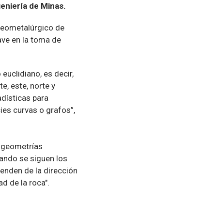
eniería de Minas.
geometalúrgico de
ave en la toma de
uclidiano, es decir,
e, este, norte y
adísticas para
ies curvas o grafos”,
n geometrías
uando se siguen los
penden de la dirección
d de la roca".