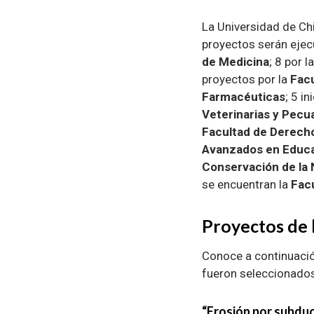
La Universidad de Ch
proyectos serán ejec
de Medicina
; 8 por l
proyectos por la
Facu
Farmacéuticas
; 5 i
Veterinarias y Pecua
Facultad de Derech
Avanzados en Educ
Conservación de la 
se encuentran la
Fac
Proyectos de 
Conoce a continuació
fueron seleccionados
“Erosión por subducc