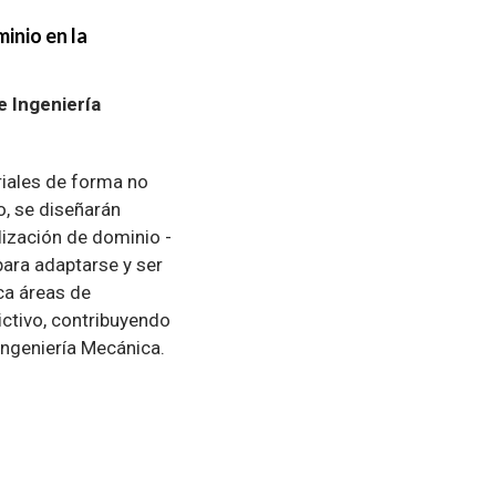
inio en la
 Ingeniería
riales de forma no
o, se diseñarán
ización de dominio -
para adaptarse y ser
ca áreas de
ictivo, contribuyendo
 Ingeniería Mecánica.