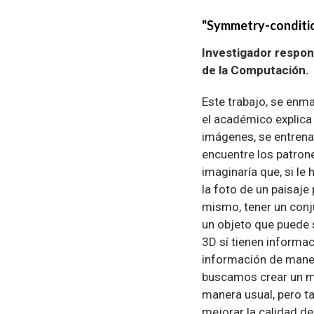
"Symmetry-conditio
Investigador respon
de la Computación.
Este trabajo, se enmar
el académico explic
imágenes, se entrena
encuentre los patron
imaginaría que, si l
la foto de un paisaje
mismo, tener un conju
un objeto que puede 
3D sí tienen informa
información de maner
buscamos crear un mod
manera usual, pero t
mejorar la calidad de