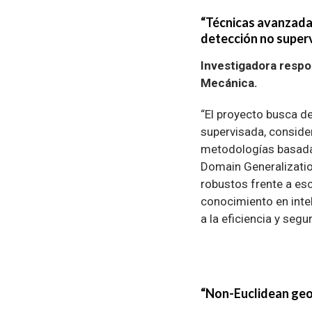
“Técnicas avanzadas
detección no superv
Investigadora respo
Mecánica.
“El proyecto busca d
supervisada, conside
metodologías basadas
Domain Generalizatio
robustos frente a es
conocimiento en intel
a la eficiencia y seg
“Non-Euclidean geos