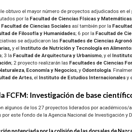
ile obtuvo el mayor número de proyectos adjudicados en el p
utados por la
Facultad de Ciencias Físicas y Matemáticas
a
Facultad de Ciencias Sociales
así también por la
Facultad
ltad de Filosofía y Humanidades
; 6 por la
Facultad de Cie
niciativas se adjudicaron las
Facultades de Ciencias Agron
rias,
y el
Instituto de Nutrición y Tecnología en Alimento
o
; 3 la
Facultad de Arquitectura y Urbanismo
, y el
Institut
ación
; 2 proyecto realizarán las
Facultades de Ciencias For
Naturaleza
,
Economía y Negocios
, y
Odontología
. Finalme
ultad de Artes
, el
Instituto de Estudios Internacionales
y 
la FCFM: Investigación de base científic
n algunos de los 27 proyectos liderados por académicos/a
 por este fondo de la Agencia Nacional de Investigación y D
ión potenciada por la colisión de las dorsales de Nazca 