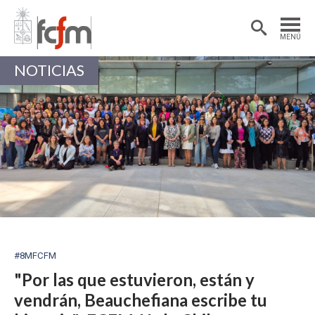
Estudiantes
Postdoctorantes
MENÚ
Académicas/os
Alumni
NOTICIAS
#8MFCFM
"Por las que estuvieron, están y
vendrán, Beauchefiana escribe tu