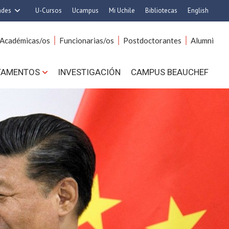
ades
U-Cursos
Ucampus
Mi Uchile
Bibliotecas
English
rquitectura y Urbanismo
Artes
Académicas/os
Funcionarias/os
Postdoctorantes
Alumni
Ciencias
Cs. Agronómicas
s. Físicas y Matemáticas
Cs. Forestales y Conservación
TAMENTOS
INVESTIGACIÓN
CAMPUS BEAUCHEF
 Químicas y Farmacéuticas
Cs. Sociales
. Veterinarias y Pecuarias
Comunicación e Imagen
Derecho
Economía y Negocios
ilosofía y Humanidades
Gobierno
Medicina
Odontología
ios Avanzados en Educación
Estudios Internacionales
utrición y Tecnología de
Bachillerato
Alimentos
Hospital Clínico