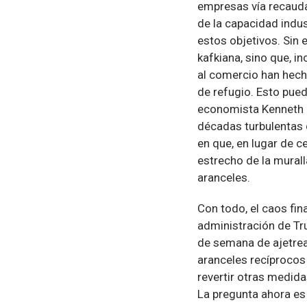
empresas vía recauda
de la capacidad indus
estos objetivos. Sin 
kafkiana, sino que, i
al comercio han hec
de refugio. Esto pue
economista Kenneth R
décadas turbulentas 
en que, en lugar de c
estrecho de la mural
aranceles.
Con todo, el caos fina
administración de Tr
de semana de ajetrea
aranceles recíprocos
revertir otras medida
La pregunta ahora es