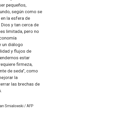
ser pequeños,
l mundo, según como se
en la esfera de
 Dios y tan cerca de
es limitada, pero no
economía
y un diálogo
idad y flujos de
rendernos estar
requiere firmeza,
ante de seda”, como
ejorar la
cerrar las brechas de
s.
ndan Smialowski / AFP