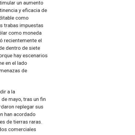
stimular un aumento
tinencia y eficacia de
editable como
las trabas impuestas
 dólar como moneda
có recientemente el
de dentro de siete
porque hay escenarios
ne en el lado
 amenazas de
ir a la
de mayo, tras un fin
rdaron replegar sus
én han acordado
es de tierras raras.
rdos comerciales