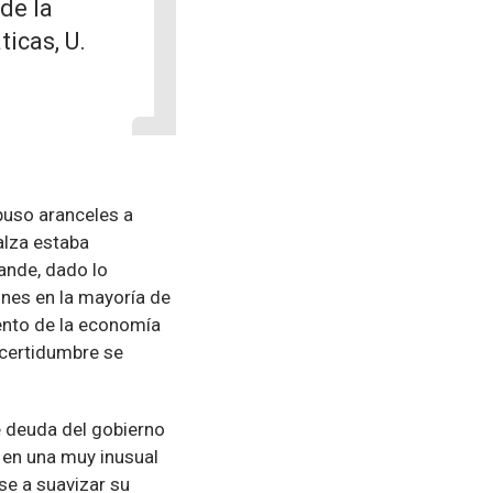
de la
icas, U.
mpuso aranceles a
alza estaba
ande, dado lo
ones en la mayoría de
ento de la economía
ncertidumbre se
e deuda del gobierno
 en una muy inusual
se a suavizar su