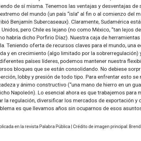
iendo de sí misma. Tenemos las ventajas y desventajas de 
l extremo del mundo (un país “isla” al fin o al comienzo de
cribió Benjamín Subercaseaux). Claramente, Sudamérica está 
 Unidos, pero Chile es lejano (no como México, “tan lejos de
 habría dicho Porfirio Díaz). Nuestra caja de herramientas 
. Teniendo oferta de recursos claves para el mundo, una 
a y en crecimiento (algo limitado por la sobrerregulación) 
diferentes países líderes, podemos mantener nuestra flexibil
ersos bloques que se están consolidando. No debiese sorp
oerción, lobby y presión de todo tipo. Para enfrentar esto se 
icadeza y ánimo constructivo (“una mano de hierro en un gu
dicho Napoleón). Lo esencial ahora es que trabajemos para m
r la regulación, diversificar los mercados de exportación y 
roblema es que llevamos años sin ocuparnos de esos asunto
icada en la revista Palabra Pública | Crédito de imagen principal: Bre