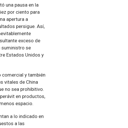
tó una pausa en la
iez por ciento para
una apertura a
ultados persigue. Así,
nevitablemente
esultante exceso de
 suministro se
tre Estados Unidos y
o comercial y también
s vitales de China
e no sea prohibitivo.
perávit en productos,
n menos espacio.
tan a lo indicado en
uestos a las