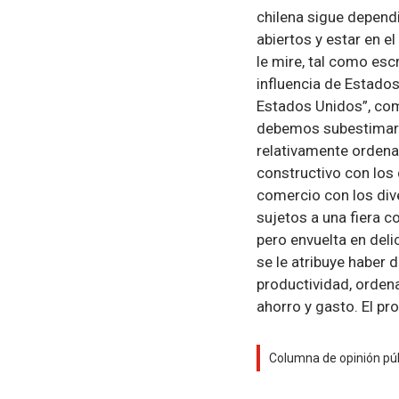
chilena sigue depend
abiertos y estar en e
le mire, tal como es
influencia de Estados
Estados Unidos”, como
debemos subestimarla
relativamente ordenad
constructivo con los 
comercio con los div
sujetos a una fiera c
pero envuelta en del
se le atribuye haber 
productividad, ordena
ahorro y gasto. El p
Columna de opinión públ