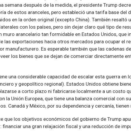
una semana después de la medida, el presidente Trump decre
ría de estos aranceles, pero estableció una tarifa base del d
uidos en la orden original (excepto China). También resaltó 
aterales con los países, pero sin dejar claro qué tipo de res
n muro arancelario tan formidable en Estados Unidos, que i
de las exportaciones hacia otros mercados para ocupar el r
or manufacturero. Es esperable también que las cadenas de
oveer los bienes que se dejan de comerciar directamente en
iene una considerable capacidad de escalar esta guerra en l
anciero y geopolítico regional). Estados Unidos obtiene biene
azarse a corto plazo ni fabricarse localmente a un costo qu
on la Unión Europea, que tiene una balanza comercial con su
cios. Canadá y México, por su dependencia y cercanía, tiene
ece que los objetivos económicos del gobierno de Trump apun
 financiar una gran relajación fiscal y una reducción de imp