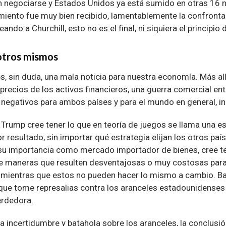
 negociarse y Estados Unidos ya está sumido en otras 16 
iento fue muy bien recibido, lamentablemente la confronta
ndo a Churchill, esto no es el final, ni siquiera el principio d
otros mismos
s, sin duda, una mala noticia para nuestra economía. Más al
os precios de los activos financieros, una guerra comercial e
negativos para ambos países y para el mundo en general, inc
 Trump cree tener lo que en teoría de juegos se llama una e
r resultado, sin importar qué estrategia elijan los otros paí
su importancia como mercado importador de bienes, cree te
 de maneras que resulten desventajosas o muy costosas par
), mientras que estos no pueden hacer lo mismo a cambio. Baj
 que tome represalias contra los aranceles estadounidenses 
rdedora.
a incertidumbre y batahola sobre los aranceles, la conclusi