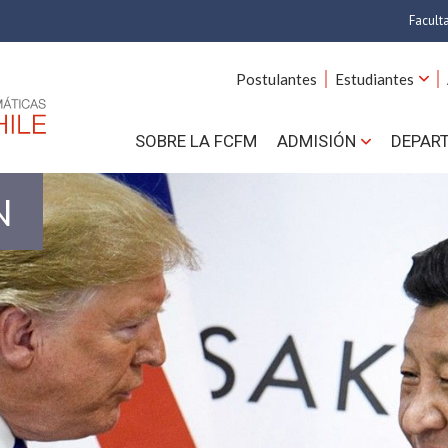
Facult
A
Postulantes
Estudiantes
C
SOBRE LA FCFM
ADMISIÓN
DEPAR
Cs.
Cs
N
F
Estud
N