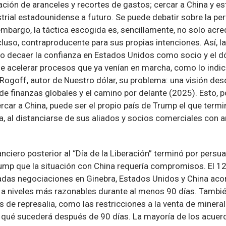
ción de aranceles y recortes de gastos; cercar a China y e
trial estadounidense a futuro. Se puede debatir sobre la per
embargo, la táctica escogida es, sencillamente, no solo acr
ncluso, contraproducente para sus propias intenciones. Así, 
ho decaer la confianza en Estados Unidos como socio y el
de acelerar procesos que ya venían en marcha, como lo indi
ogoff, autor de Nuestro dólar, su problema: una visión des
de finanzas globales y el camino por delante (2025). Esto, 
ercar a China, puede ser el propio país de Trump el que termi
la, al distanciarse de sus aliados y socios comerciales con
nciero posterior al “Día de la Liberación” terminó por persuad
ump que la situación con China requería compromisos. El 12 
das negociaciones en Ginebra, Estados Unidos y China aco
 a niveles más razonables durante al menos 90 días. Tambi
s de represalia, como las restricciones a la venta de mineral
 qué sucederá después de 90 días. La mayoría de los acue