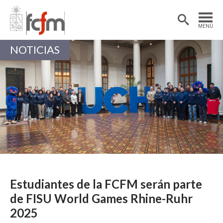
Estudiantes
Postdoctorantes
MENÚ
Académicas/os
Alumni
NOTICIAS
Estudiantes de la FCFM serán parte
de FISU World Games Rhine-Ruhr
2025