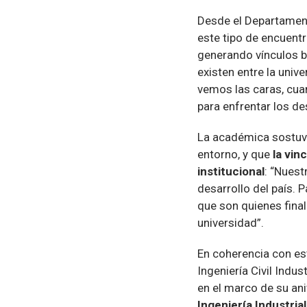
Desde el Departamento
este tipo de encuentr
generando vínculos b
existen entre la uni
vemos las caras, cuan
para enfrentar los des
La académica sostuvo
entorno, y que
la vin
institucional
: “Nues
desarrollo del país.
que son quienes fina
universidad”.
En coherencia con es
Ingeniería Civil Indu
en el marco de su an
Ingeniería Industrial