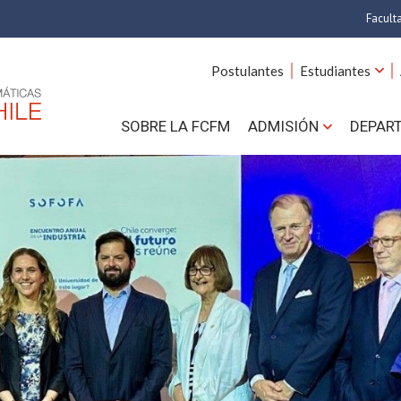
Facult
A
Postulantes
Estudiantes
C
SOBRE LA FCFM
ADMISIÓN
DEPAR
Cs.
Cs
F
Estud
N