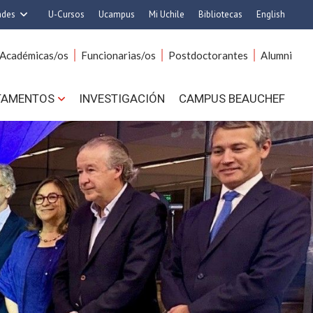
ades
U-Cursos
Ucampus
Mi Uchile
Bibliotecas
English
rquitectura y Urbanismo
Artes
Académicas/os
Funcionarias/os
Postdoctorantes
Alumni
Ciencias
Cs. Agronómicas
s. Físicas y Matemáticas
Cs. Forestales y Conservación
TAMENTOS
INVESTIGACIÓN
CAMPUS BEAUCHEF
 Químicas y Farmacéuticas
Cs. Sociales
. Veterinarias y Pecuarias
Comunicación e Imagen
Derecho
Economía y Negocios
ilosofía y Humanidades
Gobierno
Medicina
Odontología
ios Avanzados en Educación
Estudios Internacionales
utrición y Tecnología de
Bachillerato
Alimentos
Hospital Clínico