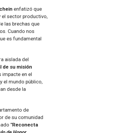
chein
enfatizó que
 el sector productivo,
e las brechas que
emos. Cuando nos
 que es fundamental
a aislada del
l de su misión
 impacte en el
y el mundo público,
an desde la
partamento de
rior de su comunidad
amado
"Reconecta
ulo de Honor