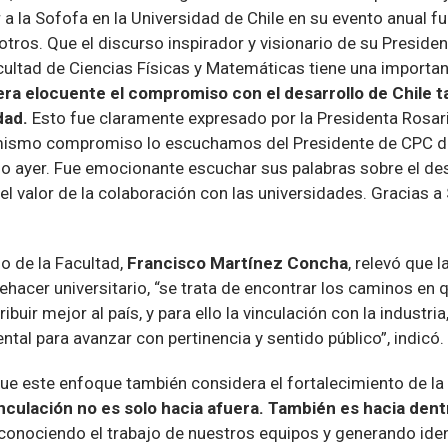
ir a la Sofofa en la Universidad de Chile en su evento anual f
ros. Que el discurso inspirador y visionario de su Presiden
cultad de Ciencias Físicas y Matemáticas tiene una importa
a elocuente el compromiso con el desarrollo de Chile t
dad.
Esto fue claramente expresado por la Presidenta Rosari
 mismo compromiso lo escuchamos del Presidente de CPC de
 ayer. Fue emocionante escuchar sus palabras sobre el desa
el valor de la colaboración con las universidades. Gracias a
no de la Facultad,
Francisco Martínez Concha
, relevó que l
uehacer universitario, “se trata de encontrar los caminos en q
buir mejor al país, y para ello la vinculación con la industria,
al para avanzar con pertinencia y sentido público”, indicó.
e este enfoque también considera el fortalecimiento de la
inculación no es solo hacia afuera. También es hacia dent
econociendo el trabajo de nuestros equipos y generando ident