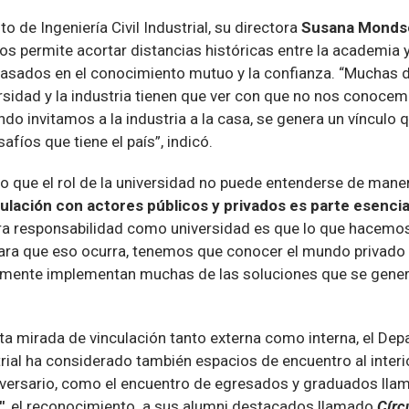
 de Ingeniería Civil Industrial, su directora
Susana Monds
os permite acortar distancias históricas entre la academia y
asados en el conocimiento mutuo y la confianza. “Muchas d
versidad y la industria tienen que ver con que no nos conoc
do invitamos a la industria a la casa, se genera un vínculo
afíos que tiene el país”, indicó.
 que el rol de la universidad no puede entenderse de maner
culación con actores públicos y privados es parte esencia
tra responsabilidad como universidad es que lo que hacemos
 Para que eso ocurra, tenemos que conocer el mundo privado 
lmente implementan muchas de las soluciones que se gener
ta mirada de vinculación tanto externa como interna, el De
strial ha considerado también espacios de encuentro al inte
iversario, como el encuentro de egresados y graduados ll
"
, el reconocimiento a sus alumni destacados llamado
Círc