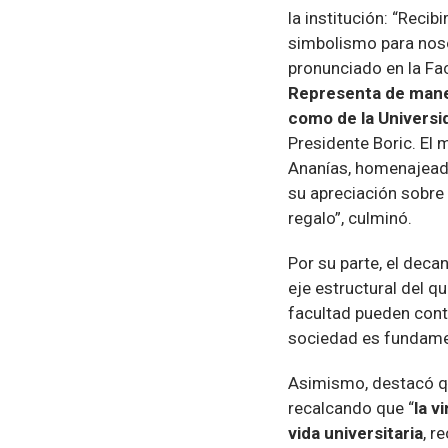
la institución: “Recib
simbolismo para nosot
pronunciado en la Fa
Representa de maner
como de la Universi
Presidente Boric. El
Ananías, homenajeado
su apreciación sobre 
regalo”, culminó.
Por su parte, el deca
eje estructural del q
facultad pueden contri
sociedad es fundament
Asimismo, destacó qu
recalcando que “
la v
vida universitaria
, r