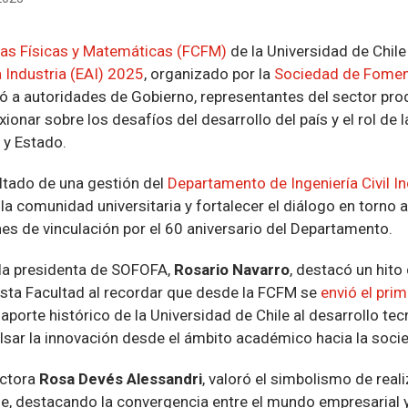
ias Físicas y Matemáticas (FCFM)
de la Universidad de Chile
 Industria (EAI) 2025
, organizado por la
Sociedad de Fomen
ó a autoridades de Gobierno, representantes del sector pro
ionar sobre los desafíos del desarrollo del país y el rol de 
a y Estado.
ultado de una gestión del
Departamento de Ingeniería Civil Ind
 la comunidad universitaria y fortalecer el diálogo en torno al
s de vinculación por el 60 aniversario del Departamento.
 la presidenta de SOFOFA,
Rosario Navarro
, destacó un hito 
esta Facultad al recordar que desde la FCFM se
envió el pri
l aporte histórico de la Universidad de Chile al desarrollo te
lsar la innovación desde el ámbito académico hacia la soci
ectora
Rosa Devés Alessandri
, valoró el simbolismo de real
le, destacando la convergencia entre el mundo empresarial y