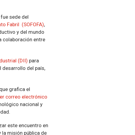
 fue sede del
to Fabril (SOFOFA)
,
ductivo y del mundo
la colaboración entre
ustrial (DII)
para
 desarrollo del país,
que grafica el
mer correo electrónico
cnológico nacional y
edad.
izar este encuentro en
 la misión pública de