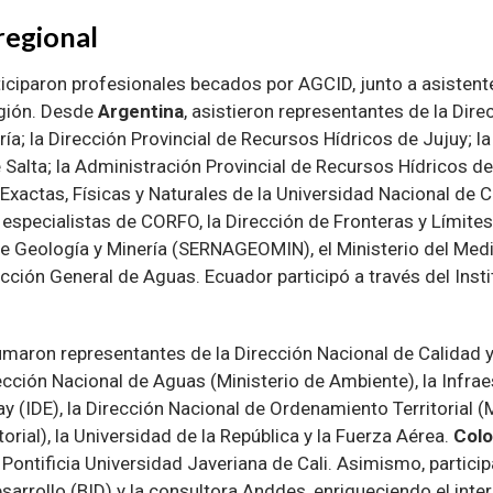
regional
ticiparon profesionales becados por AGCID, junto a asistent
egión. Desde
Argentina
, asistieron representantes de la Dire
ía; la Dirección Provincial de Recursos Hídricos de Jujuy; la
Salta; la Administración Provincial de Recursos Hídricos de
Exactas, Físicas y Naturales de la Universidad Nacional de 
especialistas de CORFO, la Dirección de Fronteras y Límites
 de Geología y Minería (SERNAGEOMIN), el Ministerio del Med
cción General de Aguas. Ecuador participó a través del Inst
maron representantes de la Dirección Nacional de Calidad y
ección Nacional de Aguas (Ministerio de Ambiente), la Infra
y (IDE), la Dirección Nacional de Ordenamiento Territorial (
orial), la Universidad de la República y la Fuerza Aérea.
Col
Pontificia Universidad Javeriana de Cali. Asimismo, partici
arrollo (BID) y la consultora Anddes, enriqueciendo el inte