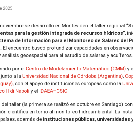
de 2025
e noviembre se desarrolló en Montevideo el taller regional
“S
entas para la gestión integrada de recursos hídricos”
, i
stema de Información para el Monitoreo de Salares de
. El encuentro buscó profundizar capacidades en observación
l y análisis geoespacial para el estudio de salares y acuíferos.
inado por el
Centro de Modelamiento Matemático (CMM)
y 
, junto a la
Universidad Nacional de Córdoba (Argentina)
,
Cop
guay)
, con el apoyo de instituciones europeas como la
Univ
o II di Napoli
y el
IDAEA–CSIC
.
del taller (la primera se realizó en octubre en Santiago) co
ón científica en torno al monitoreo hidroambiental. La insta
s países, además de
instituciones públicas, universidades