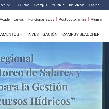
ades
U-Cursos
Ucampus
Mi Uchile
Bibliotecas
English
rquitectura y Urbanismo
Artes
Académicas/os
Funcionarias/os
Postdoctorantes
Alumni
Ciencias
Cs. Agronómicas
s. Físicas y Matemáticas
Cs. Forestales y Conservación
TAMENTOS
INVESTIGACIÓN
CAMPUS BEAUCHEF
 Químicas y Farmacéuticas
Cs. Sociales
. Veterinarias y Pecuarias
Comunicación e Imagen
Derecho
Economía y Negocios
ilosofía y Humanidades
Gobierno
Medicina
Odontología
ios Avanzados en Educación
Estudios Internacionales
utrición y Tecnología de
Bachillerato
Alimentos
Hospital Clínico