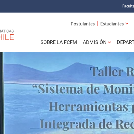
Facult
A
Postulantes
Estudiantes
C
SOBRE LA FCFM
ADMISIÓN
DEPAR
Cs.
Cs
F
Estud
N