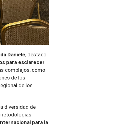
nda Daniele
, destacó
cos para esclarecer
mas complejos, como
iones de los
egional de los
la diversidad de
n metodologías
internacional para la