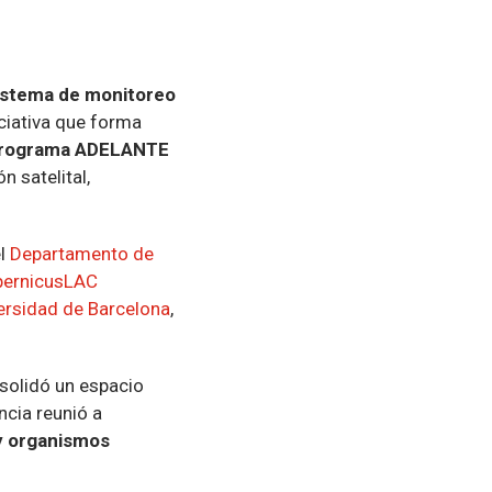
istema de monitoreo
niciativa que forma
l Programa ADELANTE
 satelital,
el
Departamento de
ernicusLAC
ersidad de Barcelona
,
nsolidó un espacio
ncia reunió a
 y organismos