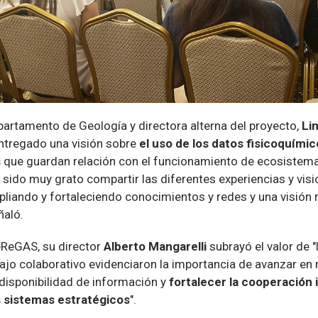
artamento de Geología y directora alterna del proyecto,
Li
entregado una visión sobre
el uso de los datos fisicoquími
s
que guardan relación con el funcionamiento de ecosiste
a sido muy grato compartir las diferentes experiencias y vis
liando y fortaleciendo conocimientos y redes y una visión r
ñaló.
eReGAS, su director
Alberto Mangarelli
subrayó el valor de "
abajo colaborativo evidenciaron la importancia de avanzar e
disponibilidad de información y
fortalecer la cooperación 
 sistemas estratégicos
".