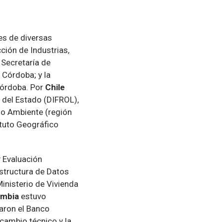
es de diversas
cción de Industrias,
 Secretaría de
 Córdoba; y la
Córdoba. Por
Chile
 del Estado (DIFROL),
io Ambiente (región
ituto Geográfico
 Evaluación
estructura de Datos
Ministerio de Vivienda
ombia
estuvo
paron el Banco
rcambio técnico y la