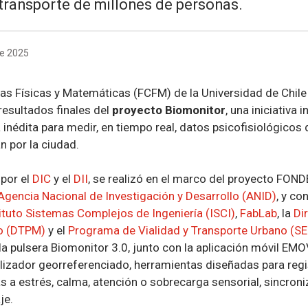
 transporte de millones de personas.
de 2025
ias Físicas y Matemáticas (FCFM) de la Universidad de Chile
resultados finales del
proyecto Biomonitor
, una iniciativa 
 inédita para medir, en tiempo real, datos psicofisiológicos
n por la ciudad.
 por el
DIC
y el
DII
, se realizó en el marco del proyecto FON
Agencia Nacional de Investigación y Desarrollo (ANID)
, y co
ituto Sistemas Complejos de Ingeniería (ISCI)
,
FabLab
, la
Di
no (DTPM)
y el
Programa de Vialidad y Transporte Urbano (S
la pulsera Biomonitor 3.0, junto con la aplicación móvil EMO
izador georreferenciado, herramientas diseñadas para regis
s a estrés, calma, atención o sobrecarga sensorial, sincron
je.