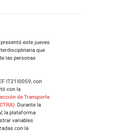
 presentó este jueves
interdisciplinaria que
 de las personas
DEF IT21I0059, con
ntó con la
rección de Transporte
ECTRA)
. Durante la
V, la plataforma
trar variables
izadas con la