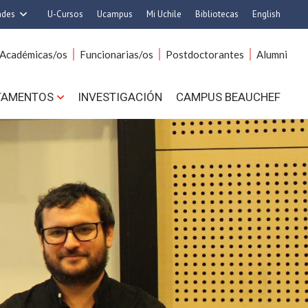
ades
U-Cursos
Ucampus
Mi Uchile
Bibliotecas
English
rquitectura y Urbanismo
Artes
Académicas/os
Funcionarias/os
Postdoctorantes
Alumni
Ciencias
Cs. Agronómicas
s. Físicas y Matemáticas
Cs. Forestales y Conservación
TAMENTOS
INVESTIGACIÓN
CAMPUS BEAUCHEF
 Químicas y Farmacéuticas
Cs. Sociales
. Veterinarias y Pecuarias
Comunicación e Imagen
Derecho
Economía y Negocios
ilosofía y Humanidades
Gobierno
Medicina
Odontología
ios Avanzados en Educación
Estudios Internacionales
utrición y Tecnología de
Bachillerato
Alimentos
Hospital Clínico