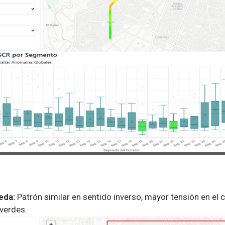
eda:
Patrón similar en sentido inverso, mayor tensión en el 
verdes.