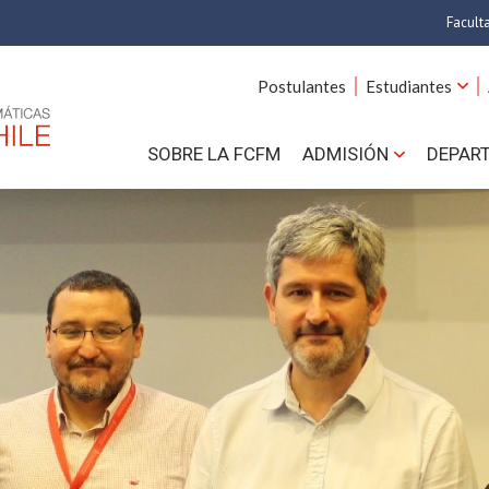
Facult
A
Postulantes
Estudiantes
C
SOBRE LA FCFM
ADMISIÓN
DEPAR
Cs.
Cs
F
Estud
N