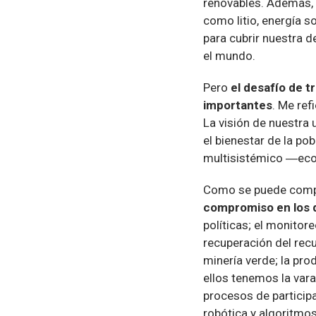
renovables. Además, 
como litio, energía s
para cubrir nuestra d
el mundo.
Pero
el desafío de t
importantes
. Me re
La visión de nuestra 
el bienestar de la pob
multisistémico ―econ
Como se puede compr
compromiso en los d
políticas; el monitor
recuperación del recu
minería verde; la pro
ellos tenemos la vara
procesos de particip
robótica y algoritmos 