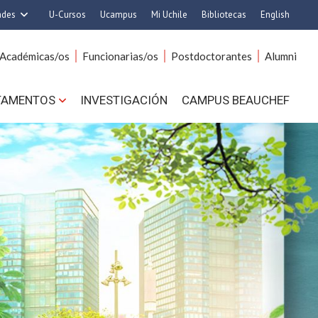
ades
U-Cursos
Ucampus
Mi Uchile
Bibliotecas
English
rquitectura y Urbanismo
Artes
Académicas/os
Funcionarias/os
Postdoctorantes
Alumni
Ciencias
Cs. Agronómicas
s. Físicas y Matemáticas
Cs. Forestales y Conservación
TAMENTOS
INVESTIGACIÓN
CAMPUS BEAUCHEF
 Químicas y Farmacéuticas
Cs. Sociales
. Veterinarias y Pecuarias
Comunicación e Imagen
Derecho
Economía y Negocios
ilosofía y Humanidades
Gobierno
Medicina
Odontología
ios Avanzados en Educación
Estudios Internacionales
utrición y Tecnología de
Bachillerato
Alimentos
Hospital Clínico