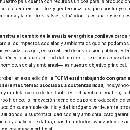
nuestro país cuenta con recursos únicos para la producción 
olar, eólica, mareomotriz y geotérmica, los que constituyen
emanda y la de otros países, situándonos en una posición es
ransitar al cambio de la matriz energética conlleva otros
fiero a los impactos sociales y ambientales que no podemos
universidad es que, en su calidad de institución pública, e
lación y la sustentabilidad del territorio, de manera que el eq
ómico, social y ambiental― es nuestro objetivo principal.
obar en esta edición,
la FCFM está trabajando con gran 
iferentes temas asociados a sustentabilidad
, incluyendo
eo y modelamiento de los factores del cambio climático; la d
rso hídrico; la innovación tecnológica para producción de en
ducción sustentable de litio y de hidrógeno verde, entre otr
 allí donde la sustentabilidad social y ambiental esté garan
ación y análisis de datos, usando métodos avanzados de au
de inteligencia artificial.