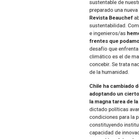
sustentable de nuestr
preparado una nueva 
Revista Beauchef
ab
sustentabilidad. Como
e ingenieros/as
hemo
frentes que podam
desafío que enfrenta
climático es el de m
concebir. Se trata n
de la humanidad.
Chile ha cambiado de
adoptando un cierto 
la magna tarea de la
dictado políticas av
condiciones para la 
constituyendo instit
capacidad de innovac