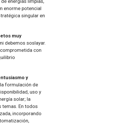
de energías limpias,
 un enorme potencial
tratégica singular en
 retos muy
 ni debemos soslayar.
stá comprometida con
uilibrio
entusiasmo y
 la formulación de
isponibilidad, uso y
ergía solar; la
os temas. En todos
tizada, incorporando
tomatización,