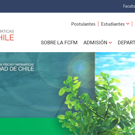
Facult
A
Postulantes
Estudiantes
C
SOBRE LA FCFM
ADMISIÓN
DEPAR
Cs.
Cs
F
Estud
N