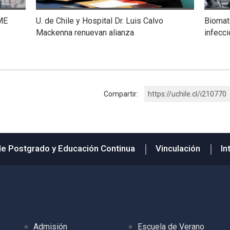
ME
U. de Chile y Hospital Dr. Luis Calvo
Biomate
Mackenna renuevan alianza
infecc
Compartir:
https://uchile.cl/i210770
de Postgrado y Educación Continua
Vinculación
In
Admisión
Escuela de Verano