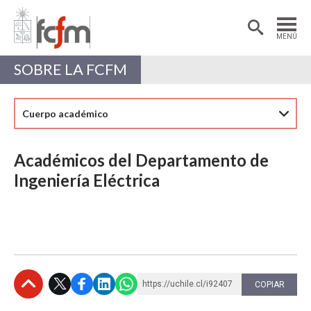
Estudiantes
Postdoctorantes
MENÚ
Académicas/os
Alumni
SOBRE LA FCFM
Cuerpo académico
Académicos del Departamento de
Ingeniería Eléctrica
https://uchile.cl/i92407
COPIAR