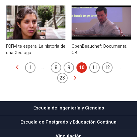
FCFM te espera: La historia de
OpenBeauchef: Documental
una Geóloga
OB
...
...
1
8
9
10
11
12
23
Escuela de Ingeniería y Ciencias
Escuela de Postgrado y Educación Continua
Vinculación