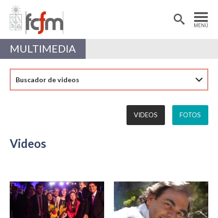
Estudiantes
Postdoctorantes
MENÚ
Académicas/os
Alumni
MULTIMEDIA
Buscador de videos
VIDEOS
FOTOS
Videos