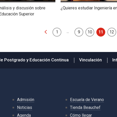
nálisis y discusión sobre
¿Quieres estudiar Ingeniería e
Educación Superior
...
1
9
10
11
12
de Postgrado y Educación Continua
Vinculación
In
Admisión
Escuela de Verano
Noticias
Tienda Beauchef
Agenda
Cómo llegar