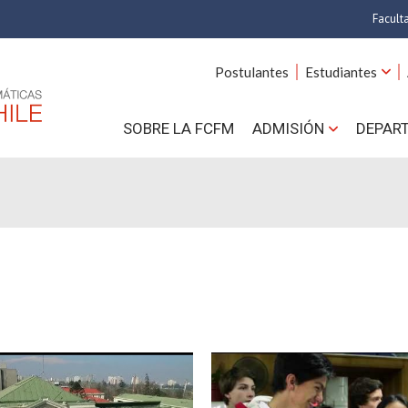
Facult
A
Postulantes
Estudiantes
C
SOBRE LA FCFM
ADMISIÓN
DEPAR
Cs.
Cs
F
Estud
N