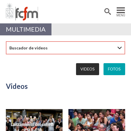
Estudiantes
Postdoctorantes
MENÚ
Académicas/os
Alumni
MULTIMEDIA
Buscador de videos
VIDEOS
FOTOS
Videos