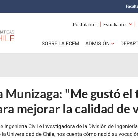
Facult
A
Postulantes
Estudiantes
C
SOBRE LA FCFM
ADMISIÓN
DEPAR
Cs.
Cs
F
Munizaga: "Me gustó el 
Estud
a mejorar la calidad de 
N
ngeniería Civil e investigadora de la División de Ingeniería
 la Universidad de Chile, nos cuenta cómo nació su vocación