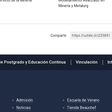
ervicio de la Minería
Modelamiento Avanzado en
Minería y Metalurg
Compartir:
https://uchile.cl/i235841
de Postgrado y Educación Continua
Vinculación
In
Admisión
Escuela de Verano
Noticias
Tienda Beauchef