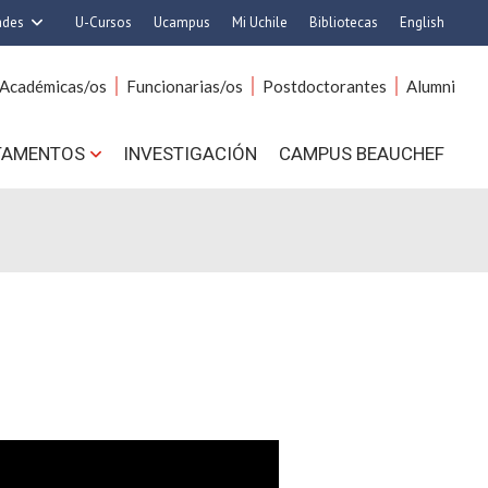
ades
U-Cursos
Ucampus
Mi Uchile
Bibliotecas
English
rquitectura y Urbanismo
Artes
Académicas/os
Funcionarias/os
Postdoctorantes
Alumni
Ciencias
Cs. Agronómicas
s. Físicas y Matemáticas
Cs. Forestales y Conservación
TAMENTOS
INVESTIGACIÓN
CAMPUS BEAUCHEF
 Químicas y Farmacéuticas
Cs. Sociales
. Veterinarias y Pecuarias
Comunicación e Imagen
Derecho
Economía y Negocios
ilosofía y Humanidades
Gobierno
Medicina
Odontología
ios Avanzados en Educación
Estudios Internacionales
utrición y Tecnología de
Bachillerato
Alimentos
Hospital Clínico