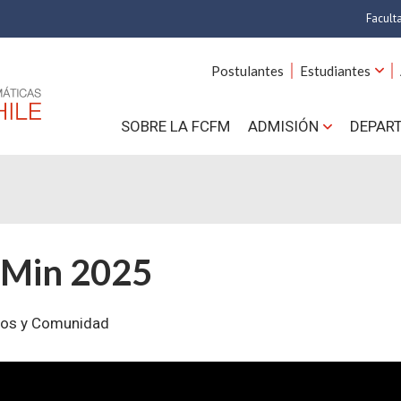
Facult
A
Postulantes
Estudiantes
C
SOBRE LA FCFM
ADMISIÓN
DEPAR
Cs.
Cs
F
IMin 2025
Estud
N
tros y Comunidad