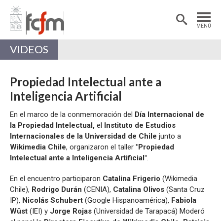
Estudiantes
Postdoctorantes
MENÚ
Académicas/os
Alumni
VIDEOS
Propiedad Intelectual ante a
Inteligencia Artificial
En el marco de la conmemoración del
Día Internacional de
la Propiedad Intelectual,
el
Instituto de Estudios
Internacionales de la Universidad de Chile
junto a
Wikimedia Chile
, organizaron el taller
"Propiedad
Intelectual ante a Inteligencia Artificial"
.
En el encuentro participaron
Catalina Frigerio
(Wikimedia
Chile),
Rodrigo Durán
(CENIA),
Catalina Olivos
(Santa Cruz
IP),
Nicolás Schubert
(Google Hispanoamérica),
Fabiola
Wüst
(IEI) y
Jorge Rojas
(Universidad de Tarapacá) Moderó