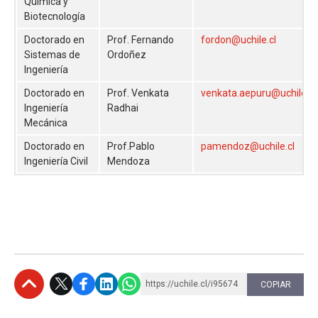
Química y
Biotecnología
Doctorado en
Prof. Fernando
fordon@uchile.cl
Sistemas de
Ordoñez
Ingeniería
Doctorado en
Prof. Venkata
venkata.aepuru@uchile.cl
Ingeniería
Radhai
Mecánica
Doctorado en
Prof.Pablo
pamendoz@uchile.cl
Ingeniería Civil
Mendoza
https://uchile.cl/i95674
COPIAR
Subir