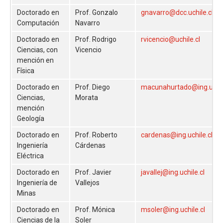
Doctorado en
Prof. Gonzalo
gnavarro@dcc.uchile.cl
Computación
Navarro
Doctorado en
Prof. Rodrigo
rvicencio@uchile.cl
Ciencias, con
Vicencio
mención en
Física
Doctorado en
Prof. Diego
macunahurtado@ing.uchil
Ciencias,
Morata
mención
Geología
Doctorado en
Prof. Roberto
cardenas@ing.uchile.cl
Ingeniería
Cárdenas
Eléctrica
Doctorado en
Prof. Javier
javallej@ing.uchile.cl
Ingeniería de
Vallejos
Minas
Doctorado en
Prof. Mónica
msoler@ing.uchile.cl
Ciencias de la
Soler