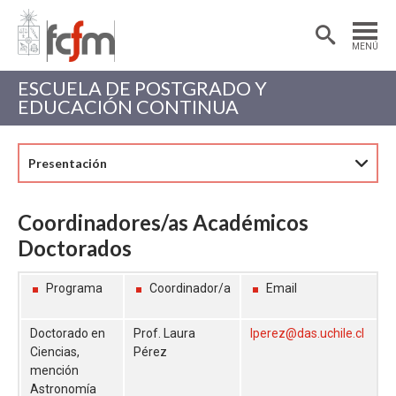
Estudiantes
Postdoctorantes
MENÚ
Académicas/os
Alumni
ESCUELA DE POSTGRADO Y
EDUCACIÓN CONTINUA
Presentación
Coordinadores/as Académicos
Doctorados
Programa
Coordinador/a
Email
Doctorado en
Prof. Laura
lperez@das.uchile.cl
Ciencias,
Pérez
mención
Astronomía