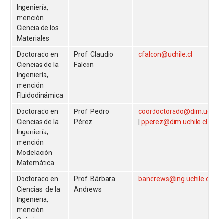
Ingeniería,
mención
Ciencia de los
Materiales
Doctorado en
Prof. Claudio
cfalcon@uchile.cl
Ciencias de la
Falcón
Ingeniería,
mención
Fluidodinámica
Doctorado en
Prof. Pedro
coordoctorado@dim.uchile
Ciencias de la
Pérez
|
pperez@dim.uchile.cl
Ingeniería,
mención
Modelación
Matemática
Doctorado en
Prof. Bárbara
bandrews@ing.uchile.cl
Ciencias de la
Andrews
Ingeniería,
mención